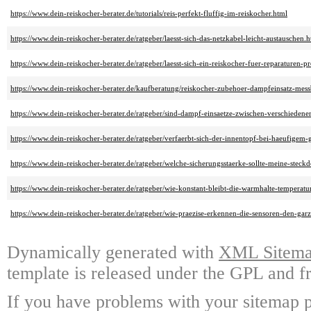
https://www.dein-reiskocher-berater.de/tutorials/reis-perfekt-fluffig-im-reiskocher.html
https://www.dein-reiskocher-berater.de/ratgeber/laesst-sich-das-netzkabel-leicht-austauschen.
https://www.dein-reiskocher-berater.de/ratgeber/laesst-sich-ein-reiskocher-fuer-reparaturen-
https://www.dein-reiskocher-berater.de/kaufberatung/reiskocher-zubehoer-dampfeinsatz-mess
https://www.dein-reiskocher-berater.de/ratgeber/sind-dampf-einsaetze-zwischen-verschieden
https://www.dein-reiskocher-berater.de/ratgeber/verfaerbt-sich-der-innentopf-bei-haeufigem
https://www.dein-reiskocher-berater.de/ratgeber/welche-sicherungsstaerke-sollte-meine-steck
https://www.dein-reiskocher-berater.de/ratgeber/wie-konstant-bleibt-die-warmhalte-temperat
https://www.dein-reiskocher-berater.de/ratgeber/wie-praezise-erkennen-die-sensoren-den-gar
Dynamically generated with
XML Sitemap
template is released under the GPL and fr
If you have problems with your sitemap p