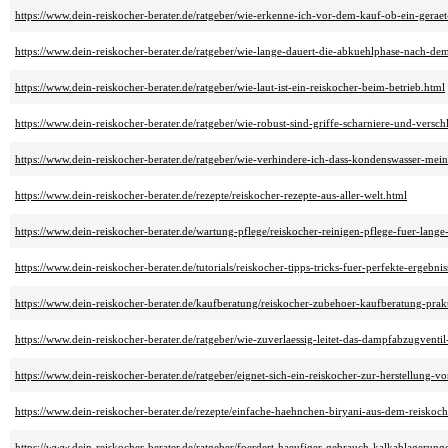
https://www.dein-reiskocher-berater.de/ratgeber/wie-erkenne-ich-vor-dem-kauf-ob-ein-gera
https://www.dein-reiskocher-berater.de/ratgeber/wie-lange-dauert-die-abkuehlphase-nach-d
https://www.dein-reiskocher-berater.de/ratgeber/wie-laut-ist-ein-reiskocher-beim-betrieb.html
https://www.dein-reiskocher-berater.de/ratgeber/wie-robust-sind-griffe-scharniere-und-versch
https://www.dein-reiskocher-berater.de/ratgeber/wie-verhindere-ich-dass-kondenswasser-mein
https://www.dein-reiskocher-berater.de/rezepte/reiskocher-rezepte-aus-aller-welt.html
https://www.dein-reiskocher-berater.de/wartung-pflege/reiskocher-reinigen-pflege-fuer-lange
https://www.dein-reiskocher-berater.de/tutorials/reiskocher-tipps-tricks-fuer-perfekte-ergebni
https://www.dein-reiskocher-berater.de/kaufberatung/reiskocher-zubehoer-kaufberatung-prakt
https://www.dein-reiskocher-berater.de/ratgeber/wie-zuverlaessig-leitet-das-dampfabzugvent
https://www.dein-reiskocher-berater.de/ratgeber/eignet-sich-ein-reiskocher-zur-herstellung-v
https://www.dein-reiskocher-berater.de/rezepte/einfache-haehnchen-biryani-aus-dem-reiskoch
https://www.dein-reiskocher-berater.de/ratgeber/foerdert-haeufiger-gebrauch-kalkablagerung