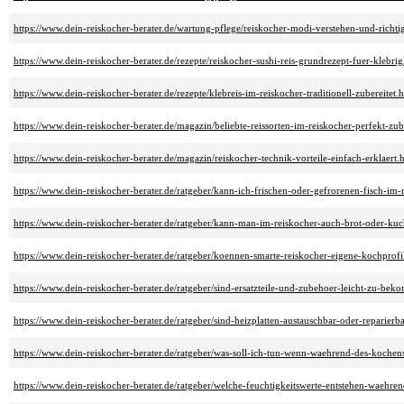
https://www.dein-reiskocher-berater.de/wartung-pflege/reiskocher-modi-verstehen-und-richti
https://www.dein-reiskocher-berater.de/rezepte/reiskocher-sushi-reis-grundrezept-fuer-klebrig
https://www.dein-reiskocher-berater.de/rezepte/klebreis-im-reiskocher-traditionell-zubereitet.
https://www.dein-reiskocher-berater.de/magazin/beliebte-reissorten-im-reiskocher-perfekt-zub
https://www.dein-reiskocher-berater.de/magazin/reiskocher-technik-vorteile-einfach-erklaert.
https://www.dein-reiskocher-berater.de/ratgeber/kann-ich-frischen-oder-gefrorenen-fisch-im-
https://www.dein-reiskocher-berater.de/ratgeber/kann-man-im-reiskocher-auch-brot-oder-ku
https://www.dein-reiskocher-berater.de/ratgeber/koennen-smarte-reiskocher-eigene-kochprofi
https://www.dein-reiskocher-berater.de/ratgeber/sind-ersatzteile-und-zubehoer-leicht-zu-be
https://www.dein-reiskocher-berater.de/ratgeber/sind-heizplatten-austauschbar-oder-reparierb
https://www.dein-reiskocher-berater.de/ratgeber/was-soll-ich-tun-wenn-waehrend-des-kochens
https://www.dein-reiskocher-berater.de/ratgeber/welche-feuchtigkeitswerte-entstehen-waehr