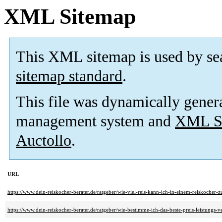
XML Sitemap
This XML sitemap is used by se
sitemap standard
.
This file was dynamically gener
management system and
XML Si
Auctollo
.
URL
https://www.dein-reiskocher-berater.de/ratgeber/wie-viel-reis-kann-ich-in-einem-reiskocher-z
https://www.dein-reiskocher-berater.de/ratgeber/wie-bestimme-ich-das-beste-preis-leistungs-v