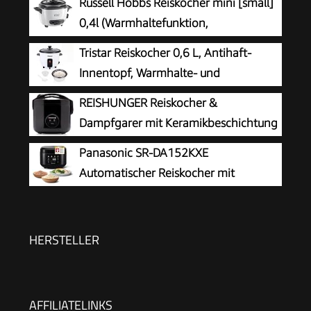
Russell Hobbs Reiskocher mini [small]
0,4l (Warmhaltefunktion,
antihaftbeschichteter Gartopf, Reislöffel &
Tristar Reiskocher 0,6 L, Antihaft-
Messbecher, ideal auch für Quinoa & Couscous,
Innentopf, Warmhalte- und
Reiswärmer) 27020-56
Abschaltautomatik, Kompaktes Design,
REISHUNGER Reiskocher &
Inklusive Messbecher und Löffel, 300 W, RK-
Dampfgarer mit Keramikbeschichtung
6142
– 1,2L – Schwarz
Panasonic SR-DA152KXE
Automatischer Reiskocher mit
Dampfgarer, 1,5 Liter, 8 Tassen, Fuzzy-
Logik, Wasserverhältnisanzeige, BPA-frei,
Warmhalten, Startverzögerung,
HERSTELLER
spülmaschinengeeignete Teile, schwarz
AFFILIATELINKS