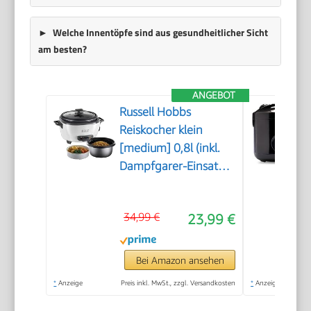
Welche Innentöpfe sind aus gesundheitlicher Sicht
am besten?
ANGEBOT
Russell Hobbs
Reiskocher klein
[medium] 0,8l (inkl.
Dampfgarer-Einsatz,
Warmhaltefunktion,
antihaftbeschichteter
34,99 €
23,99 €
Gartopf, Reislöffel &
Messbecher)
Schongarer für
Bei Amazon ansehen
Gemüse & Fisch
*
Anzeige
Preis inkl. MwSt., zzgl. Versandkosten
*
Anzeige
27030-56