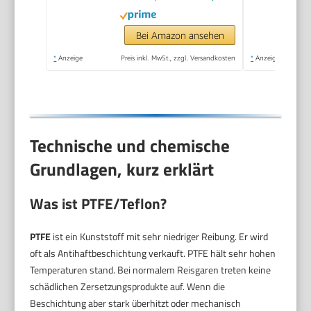
Gartopf, Reislöffel &
Messbecher,
Bei Amazon ansehen
Edelstahl) 27080-56
*
Anzeige
Preis inkl. MwSt., zzgl. Versandkosten
*
Anzeige
Technische und chemische
Grundlagen, kurz erklärt
Was ist PTFE/Teflon?
PTFE
ist ein Kunststoff mit sehr niedriger Reibung. Er wird
oft als Antihaftbeschichtung verkauft. PTFE hält sehr hohen
Temperaturen stand. Bei normalem Reisgaren treten keine
schädlichen Zersetzungsprodukte auf. Wenn die
Beschichtung aber stark überhitzt oder mechanisch