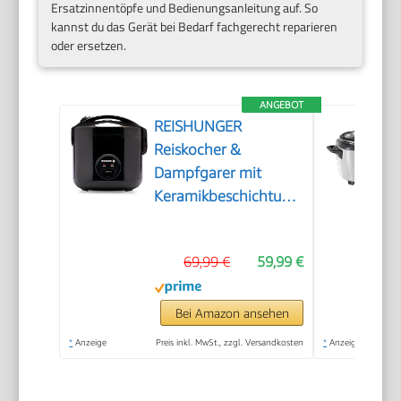
Ersatzinnentöpfe und Bedienungsanleitung auf. So
kannst du das Gerät bei Bedarf fachgerecht reparieren
oder ersetzen.
ANGEBOT
REISHUNGER
Reiskocher &
Dampfgarer mit
Keramikbeschichtung
– 1,2L – Schwarz
69,99 €
59,99 €
Bei Amazon ansehen
*
Anzeige
Preis inkl. MwSt., zzgl. Versandkosten
*
Anzeige