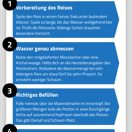
Vorbereitung des Reises
Spüle den Reis in einem feinen Sieb unter laufendem
Wasser. Spüle so lange, bis das Wasser weitgehend klar
ist. Prüfe die Reissorte. Klebrige Sorten brauchen
besondere Vorsicht.
Wasser genau abmessen
Nutze den mitgelieferten Messbecher oder eine
Küchenwaage. Halte dich an die Herstellerangaben des
Reiskochers. Reduziere die Wassermenge bei sehr
klebrigem Reis um etwa fünf bis zehn Prozent. So
entsteht weniger Schaum.
Richtiges Befüllen
Fülle niemals über die Maximalmarke im Innentopf. Bei
größeren Mengen teile die Portion in zwei Durchgänge.
Achte auf ausreichend Kopfraum oberhalb des Reises.
Das gibt Dampf und Schaum Platz.