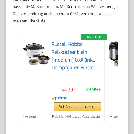
passende Maßnahme um. Mit Kontrolle von Wassermenge,
Reisvorbereitung und sauberem Gerät verhinderst du die
meisten Überläufe.
ANGEBOT
Russell Hobbs
Reiskocher klein
[medium] 0,8l (inkl.
Dampfgarer-Einsatz,
Warmhaltefunktion,
antihaftbeschichteter
34,99 €
23,99 €
Gartopf, Reislöffel &
Messbecher)
Schongarer für
Bei Amazon ansehen
Gemüse & Fisch
*
Anzeige
Preis inkl. MwSt., zzgl. Versandkosten
*
Anzeige
27030-56