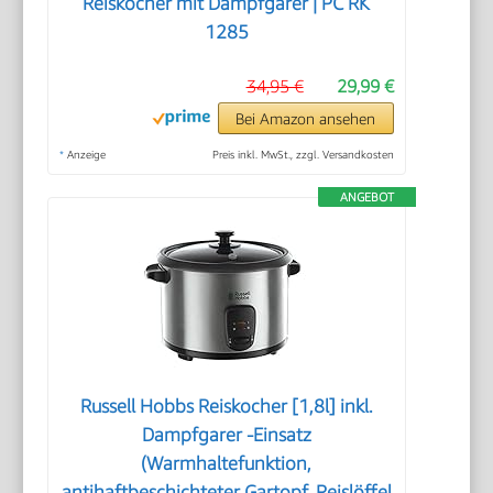
Reiskocher mit Dampfgarer | PC RK
1285
34,95 €
29,99 €
Bei Amazon ansehen
*
Anzeige
Preis inkl. MwSt., zzgl. Versandkosten
ANGEBOT
Russell Hobbs Reiskocher [1,8l] inkl.
Dampfgarer -Einsatz
(Warmhaltefunktion,
antihaftbeschichteter Gartopf, Reislöffel