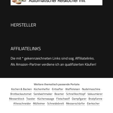
Automatischer Reiskocher mit
Reiswärmer) 27020-56
Dampfgarer, 1,5 Liter, 8 Tassen, Fuzzy-
Logik, Wasserverhältnisanzeige, BPA-frei,
Warmhalten, Startverzögerung,
HERSTELLER
spülmaschinengeeignete Teile, schwarz
AFFILIATELINKS
Die mit * gekennzeichneten Links sind sog. Affiliatelinks.
Als Amazon-Partner verdiene ich an qualifizierten Käufen!
Weitere thematisch passende Portale:
Kochen & Backen
·
Küchenhelfer
·
Entsafter
·
Waffeleisen
·
Nudelmaschine
·
Brotbackautomat
·
Sandwichmaker
·
Beamer
·
Schnellkochtopf
·
Vakuumierer
Messerblock
·
Toaster
·
Küchenwaage
·
Fleischwolf
·
Dampfgarer
·
Bratpfanne
·
Allesschneider
·
Mülleimer
·
Schneidebrett
·
Messerschärfer
·
Eierkocher