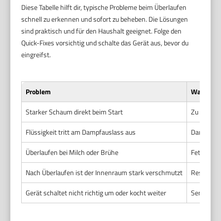
Diese Tabelle hilft dir, typische Probleme beim Überlaufen
schnell zu erkennen und sofort zu beheben. Die Lösungen
sind praktisch und für den Haushalt geeignet. Folge den
Quick-Fixes vorsichtig und schalte das Gerät aus, bevor du
eingreifst.
Problem
Wahrschei
Starker Schaum direkt beim Start
Zu viel Wa
Flüssigkeit tritt am Dampfauslass aus
Dampfausl
Überlaufen bei Milch oder Brühe
Fett- und
Nach Überlaufen ist der Innenraum stark verschmutzt
Reste ver
Gerät schaltet nicht richtig um oder kocht weiter
Sensor ve