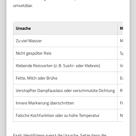
umsetzbar.
Ursache
Maßnah
Zu viel Wasser
Messe Re
Nicht gespülter Reis
Spüle Re
Klebende Reissorten (z. B. Sushi- oder Klebreis)
Verwende
Fette, Milch oder Brühe
Erhöhe w
Verstopfter Dampfauslass oder verschmutzte Dichtung
Regelmäß
Innere Markierung überschritten
Fülle ni
Falsche Kochfunktion oder zu hohe Temperatur
Nutze di
Fazit: Identifiziere zuerst die Ursache. Setze dann die