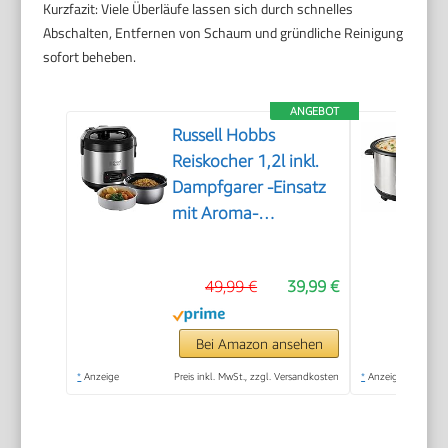
Kurzfazit: Viele Überläufe lassen sich durch schnelles
Abschalten, Entfernen von Schaum und gründliche Reinigung
sofort beheben.
ANGEBOT
Russell Hobbs
Reiskocher 1,2l inkl.
Dampfgarer -Einsatz
mit Aroma-
Klappdeckel
(Warmhaltefunktion,
49,99 €
39,99 €
antihaftbeschichteter
Gartopf, Reislöffel &
Messbecher,
Bei Amazon ansehen
Edelstahl) 27080-56
*
Anzeige
Preis inkl. MwSt., zzgl. Versandkosten
*
Anzeige