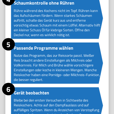
Schaumkontrolle ohne Rühren
Rühre während des Kochens nicht im Topf. Rühren kann
das Aufschäumen fördern. Wenn starkes Schäumen
auftritt, schalte das Gerät kurz aus und entferne
vorsichtig etwas Schaum mit einem Löffel. Alternativ hilft
ein kleiner Schuss Öl für klebrige Sorten. Öffne den
Deckel nur, wenn es wirklich nötig ist.
Passende Programme wählen
Nutze das Programm, das zur Reissorte passt. Weißer
Reis braucht andere Einstellungen als Milchreis oder
Vollkornreis. Für Milch und Brühe wähle vorsichtigere
Einstellungen oder koche in kleineren Mengen. Manche
Reiskocher haben eine Porridge- oder Milchreis-Funktion,
die besser reguliert.
Gerät beobachten
Bleibe bei den ersten Versuchen in Sichtweite des
Reiskochers. Achte auf den Dampfauslass und auf
auffälliges Spritzen. Wenn du Anzeichen von Verstopfung