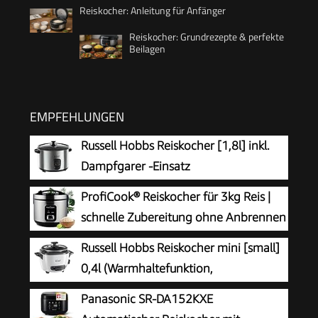
Reiskocher: Anleitung für Anfänger
Reiskocher: Grundrezepte & perfekte
Beilagen
EMPFEHLUNGEN
Russell Hobbs Reiskocher [1,8l] inkl.
Dampfgarer -Einsatz
(Warmhaltefunktion,
ProfiCook® Reiskocher für 3kg Reis |
antihaftbeschichteter Gartopf, Reislöffel &
schnelle Zubereitung ohne Anbrennen
Messbecher, Edelstahl, Glas-Deckel, Schongarer
| Warmhaltefunktion | inkl. Messbecher
Russell Hobbs Reiskocher mini [small]
für Gemüse & Fisch etc)19750-56
& Reislöffel | Rice Cooker mit Antihaft |
0,4l (Warmhaltefunktion,
Reiskocher mit Dampfgarer | PC RK 1285
antihaftbeschichteter Gartopf, Reislöffel &
Panasonic SR-DA152KXE
Messbecher, ideal auch für Quinoa & Couscous,