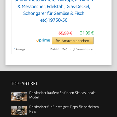
& Messbecher, Edelstahl, Glas-Deckel,
Schongarer für Gemüse & Fisch
etc)19750-56
35,99 €
31,99 €
Bei Amazon ansehen
*
Anzeige
Preis inkl. MwSt., zzgl. Versandkosten
TOP-ARTIKEL
Reiskocher kaufen: So finden Sie das ideale
Modell
Reiskocher für Einsteiger: Tipps für perfekten
Reis