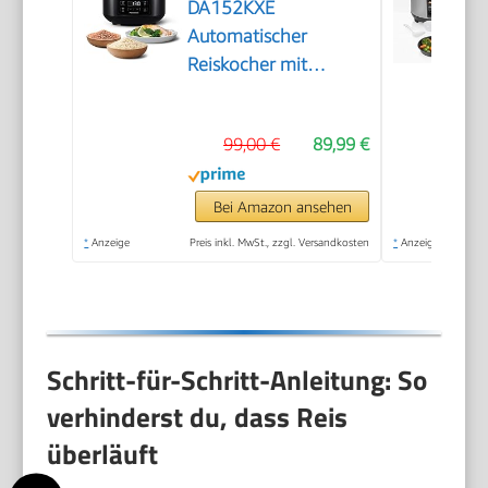
DA152KXE
Automatischer
Reiskocher mit
Dampfgarer, 1,5 Liter,
8 Tassen, Fuzzy-Logik,
99,00 €
89,99 €
Wasserverhältnisanzeige,
BPA-frei, Warmhalten,
Startverzögerung,
Bei Amazon ansehen
spülmaschinengeeignete
*
Anzeige
Preis inkl. MwSt., zzgl. Versandkosten
*
Anzeige
Teile, schwarz
Schritt-für-Schritt-Anleitung: So
verhinderst du, dass Reis
überläuft