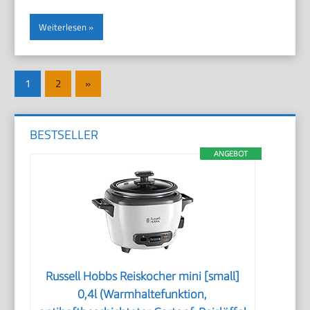
Weiterlesen
Seitennummerierung
Nächste
1
2
»
der
Beiträge
Beiträge
BESTSELLER
ANGEBOT
Russell Hobbs Reiskocher mini [small]
0,4l (Warmhaltefunktion,