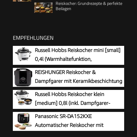
Reiskocher: Grundrezepte & perfekte
Beilagen
EMPFEHLUNGEN
Russell Hobbs Reiskocher mini [small]
0,4l (Warmhaltefunktion,
antihaftbeschichteter Gartopf, Reislöffel &
REISHUNGER Reiskocher &
Messbecher, ideal auch für Quinoa & Couscous,
Dampfgarer mit Keramikbeschichtung
Reiswärmer) 27020-56
– 1,2L – Schwarz
Russell Hobbs Reiskocher klein
[medium] 0,8l (inkl. Dampfgarer-
Einsatz, Warmhaltefunktion,
Panasonic SR-DA152KXE
antihaftbeschichteter Gartopf, Reislöffel &
Automatischer Reiskocher mit
Messbecher) Schongarer für Gemüse & Fisch
Dampfgarer, 1,5 Liter, 8 Tassen, Fuzzy-