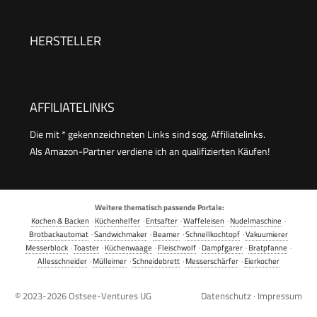
27030-56
Logik, Wasserverhältnisanzeige, BPA-frei,
Warmhalten, Startverzögerung,
HERSTELLER
spülmaschinengeeignete Teile, schwarz
AFFILIATELINKS
Die mit * gekennzeichneten Links sind sog. Affiliatelinks.
Als Amazon-Partner verdiene ich an qualifizierten Käufen!
Weitere thematisch passende Portale:
Kochen & Backen
·
Küchenhelfer
·
Entsafter
·
Waffeleisen
·
Nudelmaschine
·
Brotbackautomat
·
Sandwichmaker
·
Beamer
·
Schnellkochtopf
·
Vakuumierer
Messerblock
·
Toaster
·
Küchenwaage
·
Fleischwolf
·
Dampfgarer
·
Bratpfanne
·
Allesschneider
·
Mülleimer
·
Schneidebrett
·
Messerschärfer
·
Eierkocher
© 2023-2026
Ostsee-Ventures UG
Datenschutz
·
Impressum