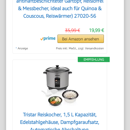
antihaftbeschichteter Gartopf, Reislöffel
& Messbecher, ideal auch für Quinoa &
Couscous, Reiswärmer) 27020-56
35,99 €
19,99 €
Bei Amazon ansehen
*
Anzeige
Preis inkl. MwSt., zzgl. Versandkosten
EMPFEHLUNG
Tristar Reiskocher, 1,5 L Kapazität,
Edelstahlgehäuse, Dampfgaraufsatz,
Automatische Abschaltung,