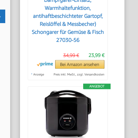
Dampfgarer-Einsatz,
Warmhaltefunktion,
antihaftbeschichteter Gartopf,
Reislöffel & Messbecher)
Schongarer für Gemüse & Fisch
27030-56
34,99 €
23,99 €
Bei Amazon ansehen
*
Anzeige
Preis inkl. MwSt., zzgl. Versandkosten
ANGEBOT