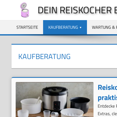
Zum
DEIN REISKOCHER 
Inhalt
springen
STARTSEITE
KAUFBERATUNG
WARTUNG & 
KAUFBERATUNG
Reisk
prakti
Entdecke 
Extras, cl