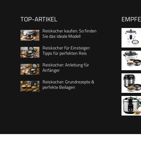
TOP-ARTIKEL
EMPF
Reiskocher kaufen: So finden
Sie das ideale Modell
Reiskocher für Einsteiger:
Tipps für perfekten Reis
Abschal
Reiskocher: Anleitung für
Design, 
Anfänger
[medium]
Löffel,
Reiskocher: Grundrezepte &
Einsatz
perfekte Beilagen
antihaft
Reislöff
mit Aro
Schonga
(Warmha
27030-
antihaft
Anbrenn
Reislöff
inkl. Me