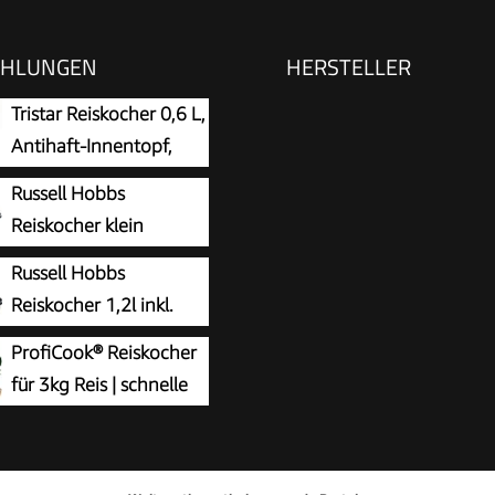
EHLUNGEN
HERSTELLER
Tristar Reiskocher 0,6 L,
Antihaft-Innentopf,
Warmhalte- und
Russell Hobbs
tautomatik, Kompaktes
Reiskocher klein
Inklusive Messbecher und
 0,8l (inkl. Dampfgarer-
Russell Hobbs
 300 W, RK-6142
, Warmhaltefunktion,
Reiskocher 1,2l inkl.
beschichteter Gartopf,
Dampfgarer -Einsatz
ProfiCook® Reiskocher
el & Messbecher)
ma-Klappdeckel
für 3kg Reis | schnelle
rer für Gemüse & Fisch
ltefunktion,
Zubereitung ohne
56
beschichteter Gartopf,
en | Warmhaltefunktion |
el & Messbecher,
ssbecher & Reislöffel |