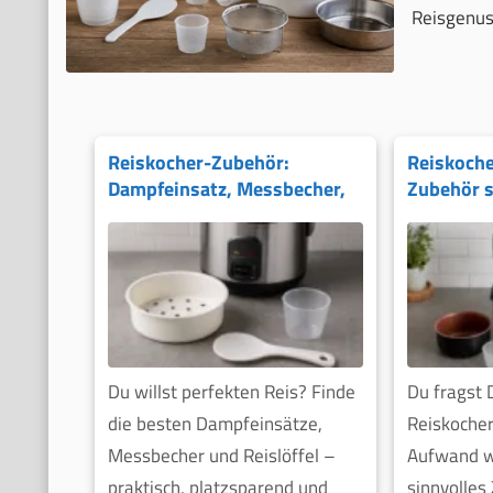
Reisgenus
Reiskocher-Zubehör:
Reiskoche
Dampfeinsatz, Messbecher,
Zubehör s
Löffel
Du willst perfekten Reis? Finde
Du fragst D
die besten Dampfeinsätze,
Reiskoche
Messbecher und Reislöffel –
Aufwand we
praktisch, platzsparend und
sinnvolles