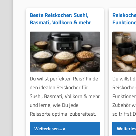
Beste Reiskocher: Sushi,
Reiskoche
Basmati, Vollkorn & mehr
Funktione
Zubehör
Du willst perfekten Reis? Finde
Du willst 
den idealen Reiskocher für
Reiskocher
Sushi, Basmati, Vollkorn & mehr
Funktionen
und lerne, wie Du jede
Zubehör wi
Reissorte optimal zubereitest.
so triffst 
Weiterlesen…
Weiterle