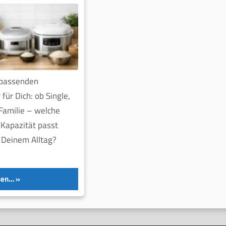
 passenden
für Dich: ob Single,
Familie – welche
Kapazität passt
u Deinem Alltag?
sen…