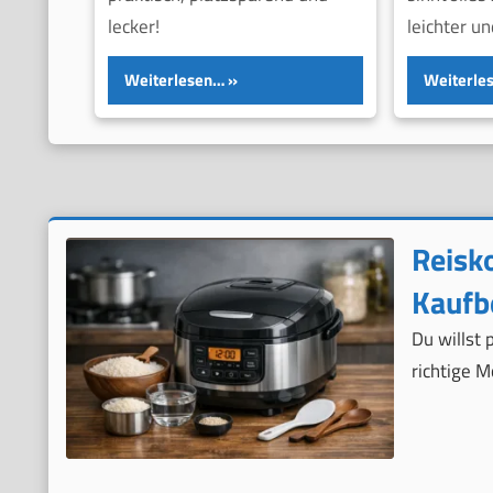
lecker!
leichter u
Weiterlesen…
Weiterle
Reisk
Kaufb
Du willst 
richtige M