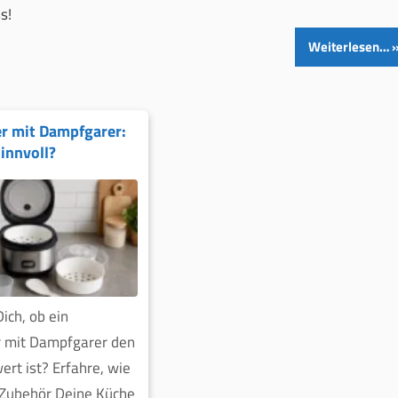
s!
Weiterlesen…
r mit Dampfgarer:
innvoll?
ich, ob ein
r mit Dampfgarer den
rt ist? Erfahre, wie
 Zubehör Deine Küche