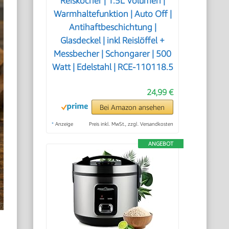
Reiskocher | 1.5L Volumen |
Warmhaltefunktion | Auto Off |
Antihaftbeschichtung |
Glasdeckel | inkl Reislöffel +
Messbecher | Schongarer | 500
Watt | Edelstahl | RCE-110118.5
24,99 €
Bei Amazon ansehen
*
Anzeige
Preis inkl. MwSt., zzgl. Versandkosten
ANGEBOT