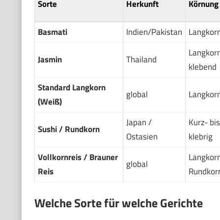
Sorte
Herkunft
Körnung
Basmati
Indien/Pakistan
Langkor
Langkorn,
Jasmin
Thailand
klebend
Standard Langkorn
global
Langkor
(Weiß)
Japan /
Kurz- bi
Sushi / Rundkorn
Ostasien
klebrig
Vollkornreis / Brauner
Langkorn
global
Reis
Rundkor
Welche Sorte für welche Gerichte