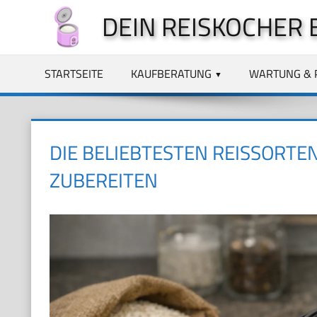
Zum
DEIN REISKOCHER 
Inhalt
springen
STARTSEITE
KAUFBERATUNG
WARTUNG & 
DIE BELIEBTESTEN REISSORTE
ZUBEREITEN