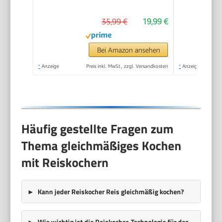
Gartopf, Reislöffel &
35,99 €
19,99 €
Messbecher, ideal
auch für Quinoa &
Couscous,
Bei Amazon ansehen
Reiswärmer) 27020-
*
Anzeige
Preis inkl. MwSt., zzgl. Versandkosten
*
Anzeige
56
Häufig gestellte Fragen zum
Thema gleichmäßiges Kochen
mit Reiskochern
Kann jeder Reiskocher Reis gleichmäßig kochen?
Wie wichtig ist die Reiskocher-Technologie für das