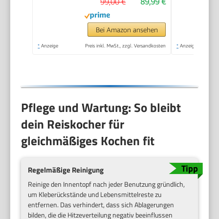
99,00 €
89,99 €
Wasserverhältnisanzeige,
BPA-frei, Warmhalten,
Startverzögerung,
Bei Amazon ansehen
spülmaschinengeeignete
*
Anzeige
Preis inkl. MwSt., zzgl. Versandkosten
*
Anzeige
Teile, schwarz
Pflege und Wartung: So bleibt
dein Reiskocher für
gleichmäßiges Kochen fit
Regelmäßige Reinigung
Reinige den Innentopf nach jeder Benutzung gründlich,
um Kleberückstände und Lebensmittelreste zu
entfernen. Das verhindert, dass sich Ablagerungen
bilden, die die Hitzeverteilung negativ beeinflussen