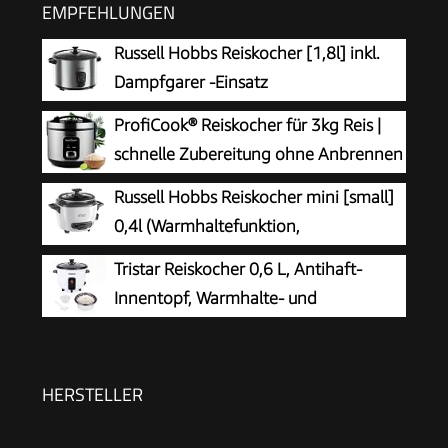
EMPFEHLUNGEN
Russell Hobbs Reiskocher [1,8l] inkl.
Dampfgarer -Einsatz
(Warmhaltefunktion,
ProfiCook® Reiskocher für 3kg Reis |
antihaftbeschichteter Gartopf, Reislöffel &
schnelle Zubereitung ohne Anbrennen
Messbecher, Edelstahl, Glas-Deckel, Schongarer
| Warmhaltefunktion | inkl. Messbecher
Russell Hobbs Reiskocher mini [small]
für Gemüse & Fisch etc)19750-56
& Reislöffel | Rice Cooker mit Antihaft |
0,4l (Warmhaltefunktion,
Reiskocher mit Dampfgarer | PC RK 1285
antihaftbeschichteter Gartopf, Reislöffel &
Tristar Reiskocher 0,6 L, Antihaft-
Messbecher, ideal auch für Quinoa & Couscous,
Innentopf, Warmhalte- und
Reiswärmer) 27020-56
Abschaltautomatik, Kompaktes Design,
Inklusive Messbecher und Löffel, 300 W, RK-
6142
HERSTELLER