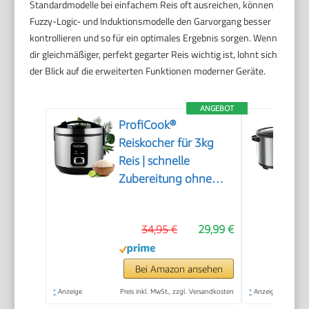
Standardmodelle bei einfachem Reis oft ausreichen, können
Fuzzy-Logic- und Induktionsmodelle den Garvorgang besser
kontrollieren und so für ein optimales Ergebnis sorgen. Wenn
dir gleichmäßiger, perfekt gegarter Reis wichtig ist, lohnt sich
der Blick auf die erweiterten Funktionen moderner Geräte.
ANGEBOT
ProfiCook®
Reiskocher für 3kg
Reis | schnelle
Zubereitung ohne
Anbrennen |
Warmhaltefunktion |
34,95 €
29,99 €
inkl. Messbecher &
Reislöffel | Rice
Cooker mit Antihaft |
Bei Amazon ansehen
Reiskocher mit
*
Anzeige
Preis inkl. MwSt., zzgl. Versandkosten
*
Anzeige
Dampfgarer | PC RK