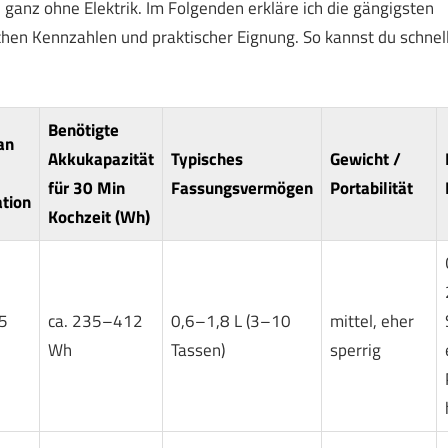
ganz ohne Elektrik. Im Folgenden erkläre ich die gängigsten
chen Kennzahlen und praktischer Eignung. So kannst du schnel
Benötigte
an
Akkukapazität
Typisches
Gewicht /
für 30 Min
Fassungsvermögen
Portabilität
tion
Kochzeit (Wh)
5
ca. 235–412
0,6–1,8 L (3–10
mittel, eher
Wh
Tassen)
sperrig