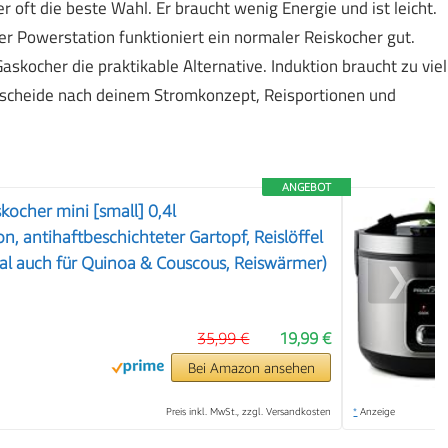
r oft die beste Wahl. Er braucht wenig Energie und ist leicht.
r Powerstation funktioniert ein normaler Reiskocher gut.
askocher die praktikable Alternative. Induktion braucht zu viel
ntscheide nach deinem Stromkonzept, Reisportionen und
ANGEBOT
kocher mini [small] 0,4l
, antihaftbeschichteter Gartopf, Reislöffel
al auch für Quinoa & Couscous, Reiswärmer)
❯
35,99 €
19,99 €
Bei Amazon ansehen
Preis inkl. MwSt., zzgl. Versandkosten
*
Anzeige