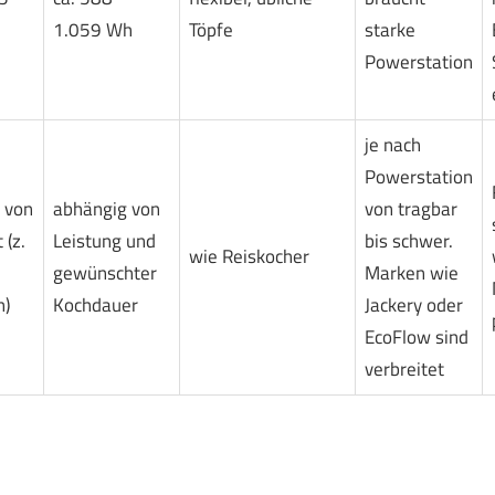
1.059 Wh
Töpfe
starke
Powerstation
je nach
Powerstation
 von
abhängig von
von tragbar
 (z.
Leistung und
bis schwer.
wie Reiskocher
gewünschter
Marken wie
h)
Kochdauer
Jackery oder
EcoFlow sind
verbreitet