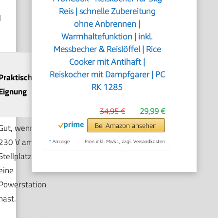
Reis | schnelle Zubereitung
l
ohne Anbrennen |
Warmhaltefunktion | inkl.
Messbecher & Reislöffel | Rice
Cooker mit Antihaft |
Reiskocher mit Dampfgarer | PC
Praktische
RK 1285
Eignung
34,95 €
29,99 €
Bei Amazon ansehen
Gut, wenn du
230 V am
*
Anzeige
Preis inkl. MwSt., zzgl. Versandkosten
Stellplatz oder
eine
Powerstation
hast.