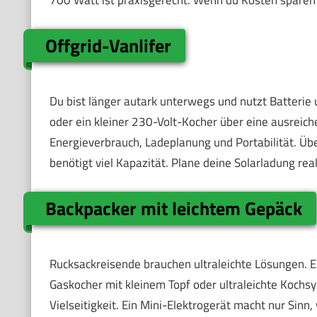
700 Watt ist praxisgerecht. Wenn du Kosten sparen w
Offgrid-Vanlifer
Du bist länger autark unterwegs und nutzt Batterie u
oder ein kleiner 230-Volt-Kocher über eine ausreich
Energieverbrauch, Ladeplanung und Portabilität. Über
benötigt viel Kapazität. Plane deine Solarladung real
Backpacker mit leichtem Gepäck
Rucksackreisende brauchen ultraleichte Lösungen. E
Gaskocher mit kleinem Topf oder ultraleichte Kochs
Vielseitigkeit. Ein Mini-Elektrogerät macht nur Sin