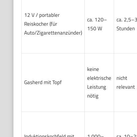
12 V / portabler
ca. 120–
ca. 2,5–
Reiskocher (für
150 W
Stunden
Auto/Zigarettenanzünder)
keine
elektrische
nicht
Gasherd mit Topf
Leistung
relevant
nötig
Induktionskochfeld mit
1.000–
ca. 10–2