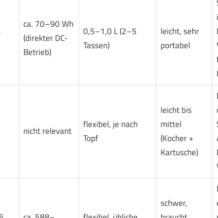
ca. 70–90 Wh
3
0,5–1,0 L (2–5
leicht, sehr
(direkter DC-
Tassen)
portabel
Betrieb)
leicht bis
flexibel, je nach
mittel
nicht relevant
Topf
(Kocher +
Kartusche)
schwer,
5
ca. 588–
flexibel, übliche
braucht