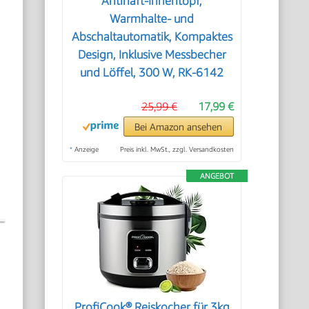
Antihaft-Innentopf,
Warmhalte- und
Abschaltautomatik, Kompaktes
Design, Inklusive Messbecher
und Löffel, 300 W, RK-6142
25,99 €
17,99 €
Bei Amazon ansehen
*
Anzeige
Preis inkl. MwSt., zzgl. Versandkosten
ANGEBOT
ProfiCook® Reiskocher für 3kg