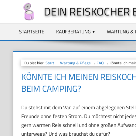
Zum
DEIN REISKOCHER 
Inhalt
springen
STARTSEITE
KAUFBERATUNG
WARTUNG & 
Du bist hier:
Start
→
Wartung & Pflege
→
FAQ
→ Könnte ich mein
KÖNNTE ICH MEINEN REISKOCH
BEIM CAMPING?
Du stehst mit dem Van auf einem abgelegenen Stellp
Freunde ohne festen Strom. Du möchtest nicht jede
gern warmen Reis schnell und ohne großen Aufwand
unterwegs? Und was brauchst du dafür?