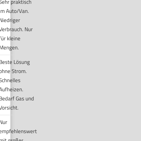
Sehr praktisch
im Auto/Van.
Niedriger
Verbrauch. Nur
für kleine
Mengen.
Beste Lösung
ohne Strom.
Schnelles
Aufheizen.
Bedarf Gas und
Vorsicht.
Nur
empfehlenswert
mit großer