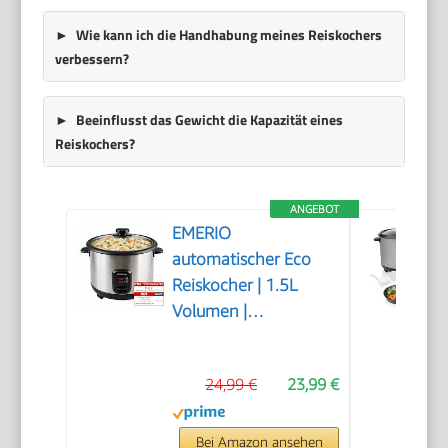
Wie kann ich die Handhabung meines Reiskochers
verbessern?
Beeinflusst das Gewicht die Kapazität eines
Reiskochers?
ANGEBOT
EMERIO
automatischer Eco
Reiskocher | 1.5L
Volumen |
Warmhaltefunktion |
Auto Off |
24,99 €
23,99 €
Antihaftbeschichtung
| Glasdeckel | inkl
Reislöffel +
Bei Amazon ansehen