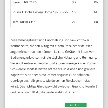
Severin RK 2426
3,2
Klare Bed
Russell Hobbs Cook@Home 19750-56
1,9
Minimali
Tefal RK103811
2,8
Digitales
Zusammengefasst sind Handhabung und Gewicht zwei
Kernaspekte, die den Alltag mit einem Reiskocher deutlich
angenehmer machen können. Leichte Geräte mit intuitiver
Bedienung erleichtern dir die tägliche Nutzung und Reinigung.
Sie sind flexibler einsetzbar und stören weniger in der Küche.
Schwerere Modelle bieten oft mehr Funktionen und größere
Kapazität, sind aber nicht immer bequem zu handhaben.
Überlege deshalb genau, wie du deinen Reiskocher nutzen
willst. Das richtige Gleichgewicht zwischen Gewicht, Komfort
und Funktion hilft dir, die beste Wahl zu treffen.
ANGEBOT