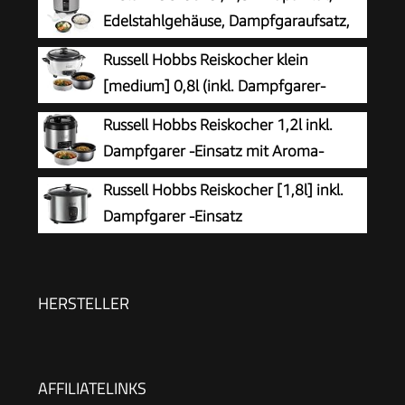
Edelstahlgehäuse, Dampfgaraufsatz,
Automatische Abschaltung,
Russell Hobbs Reiskocher klein
Warmhaltefunktion, 500 W, RK-6145
[medium] 0,8l (inkl. Dampfgarer-
Einsatz, Warmhaltefunktion,
Russell Hobbs Reiskocher 1,2l inkl.
antihaftbeschichteter Gartopf, Reislöffel &
Dampfgarer -Einsatz mit Aroma-
Messbecher) Schongarer für Gemüse & Fisch
Klappdeckel (Warmhaltefunktion,
Russell Hobbs Reiskocher [1,8l] inkl.
27030-56
antihaftbeschichteter Gartopf, Reislöffel &
Dampfgarer -Einsatz
Messbecher, Edelstahl) 27080-56
(Warmhaltefunktion,
antihaftbeschichteter Gartopf, Reislöffel &
Messbecher, Edelstahl, Glas-Deckel, Schongarer
HERSTELLER
für Gemüse & Fisch etc)19750-56
AFFILIATELINKS