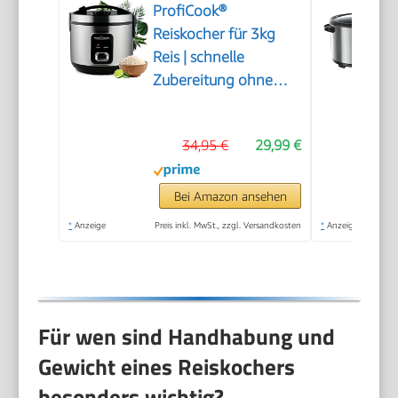
ProfiCook®
Reiskocher für 3kg
Reis | schnelle
Zubereitung ohne
Anbrennen |
Warmhaltefunktion |
34,95 €
29,99 €
inkl. Messbecher &
Reislöffel | Rice
Cooker mit Antihaft |
Bei Amazon ansehen
Reiskocher mit
*
Anzeige
Preis inkl. MwSt., zzgl. Versandkosten
*
Anzeige
Dampfgarer | PC RK
1285
Für wen sind Handhabung und
Gewicht eines Reiskochers
besonders wichtig?