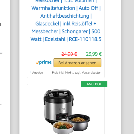
Reiskocher | 1.5L Volumen |
Warmhaltefunktion | Auto Off |
l
Antihaftbeschichtung |
u
Glasdeckel | inkl Reislöffel +
Messbecher | Schongarer | 500
Watt | Edelstahl | RCE-110118.5
24,99 €
23,99 €
Bei Amazon ansehen
*
Anzeige
Preis inkl. MwSt., zzgl. Versandkosten
ANGEBOT
.