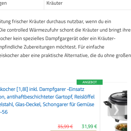
gen
Kräuter
tung frischer Kräuter durchaus nutzbar, wenn du ein
ie controlled Wärmezufuhr schont die Kräuter und bringt ihre
kocher kein spezielles Dampfgargerät oder ein Kräuter-
mpfindliche Zubereitungen möchtest. Für einfache
skocher aber eine praktische Alternative, die du ohne großen
ANGEBOT
kocher [1,8l] inkl. Dampfgarer -Einsatz
, antihaftbeschichteter Gartopf, Reislöffel
lstahl, Glas-Deckel, Schongarer für Gemüse
❯
0-56
35,99 €
31,99 €