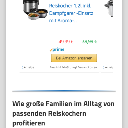
Reiskocher 1,2l inkl.
Dampfgarer -Einsatz
mit Aroma-
Klappdeckel
(Warmhaltefunktion,
49,99 €
39,99 €
antihaftbeschichteter
Gartopf, Reislöffel &
Messbecher,
Bei Amazon ansehen
Edelstahl) 27080-56
*
Anzeige
Preis inkl. MwSt., zzgl. Versandkosten
*
Anzeige
Wie große Familien im Alltag von
passenden Reiskochern
profitieren