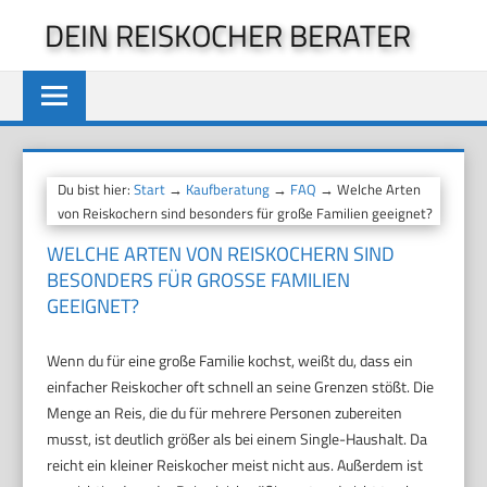
Zum
DEIN REISKOCHER BERATER
Inhalt
springen
Du bist hier:
Start
→
Kaufberatung
→
FAQ
→ Welche Arten
von Reiskochern sind besonders für große Familien geeignet?
WELCHE ARTEN VON REISKOCHERN SIND
BESONDERS FÜR GROSSE FAMILIEN G
EEIGNET?
Wenn du für eine große Familie kochst, weißt du, dass ein
einfacher Reiskocher oft schnell an seine Grenzen stößt. Die
Menge an Reis, die du für mehrere Personen zubereiten
musst, ist deutlich größer als bei einem Single-Haushalt. Da
reicht ein kleiner Reiskocher meist nicht aus. Außerdem ist