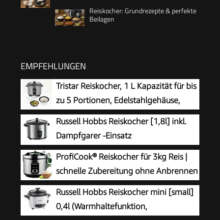
Reiskocher: Grundrezepte & perfekte
Beilagen
EMPFEHLUNGEN
Tristar Reiskocher, 1 L Kapazität für bis
zu 5 Portionen, Edelstahlgehäuse,
Antihaft-Innentopf, Dampfeinsatz,
Russell Hobbs Reiskocher [1,8l] inkl.
Warmhaltefunktion, 400 W, RK-6144
Dampfgarer -Einsatz
(Warmhaltefunktion,
ProfiCook® Reiskocher für 3kg Reis |
antihaftbeschichteter Gartopf, Reislöffel &
schnelle Zubereitung ohne Anbrennen
Messbecher, Edelstahl, Glas-Deckel, Schongarer
| Warmhaltefunktion | inkl. Messbecher
Russell Hobbs Reiskocher mini [small]
für Gemüse & Fisch etc)19750-56
& Reislöffel | Rice Cooker mit Antihaft |
0,4l (Warmhaltefunktion,
Reiskocher mit Dampfgarer | PC RK 1285