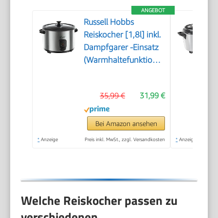
ANGEBOT
Russell Hobbs
Reiskocher [1,8l] inkl.
Dampfgarer -Einsatz
(Warmhaltefunktion,
antihaftbeschichteter
Gartopf, Reislöffel &
35,99 €
31,99 €
Messbecher,
Edelstahl, Glas-Deckel,
Schongarer für
Bei Amazon ansehen
Gemüse & Fisch
*
Anzeige
Preis inkl. MwSt., zzgl. Versandkosten
*
Anzeige
etc)19750-56
Welche Reiskocher passen zu
verschiedenen