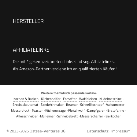
antihaftbeschichteter Gartopf, Reislöffel &
Messbecher, ideal auch für Quinoa & Couscous,
Reiswärmer) 27020-56
HERSTELLER
AFFILIATELINKS
Die mit * gekennzeichneten Links sind sog. Affiliatelinks.
Als Amazon-Partner verdiene ich an qualifizierten Käufen!
Weitere thematisch passende Portale:
Kochen & Backen
·
Küchenhelfer
·
Entsafter
·
Waffeleisen
·
Nudelmaschine
·
Brotbackautomat
·
Sandwichmaker
·
Beamer
·
Schnellkochtopf
·
Vakuumierer
Messerblock
·
Toaster
·
Küchenwaage
·
Fleischwolf
·
Dampfgarer
·
Bratpfanne
·
Allesschneider
·
Mülleimer
·
Schneidebrett
·
Messerschärfer
·
Eierkocher
© 2023-2026
Ostsee-Ventures UG
Datenschutz
·
Impressum