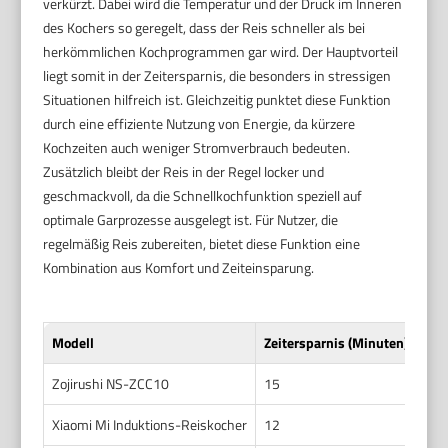
verkürzt. Dabei wird die Temperatur und der Druck im Inneren
des Kochers so geregelt, dass der Reis schneller als bei
herkömmlichen Kochprogrammen gar wird. Der Hauptvorteil
liegt somit in der Zeitersparnis, die besonders in stressigen
Situationen hilfreich ist. Gleichzeitig punktet diese Funktion
durch eine effiziente Nutzung von Energie, da kürzere
Kochzeiten auch weniger Stromverbrauch bedeuten.
Zusätzlich bleibt der Reis in der Regel locker und
geschmackvoll, da die Schnellkochfunktion speziell auf
optimale Garprozesse ausgelegt ist. Für Nutzer, die
regelmäßig Reis zubereiten, bietet diese Funktion eine
Kombination aus Komfort und Zeiteinsparung.
Modell
Zeitersparnis (Minuten)
Ene
Zojirushi NS-ZCC10
15
0,1
Xiaomi Mi Induktions-Reiskocher
12
0,1