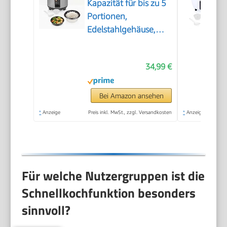
Kapazität für bis zu 5
Portionen,
Edelstahlgehäuse,
Antihaft-Innentopf,
Dampfeinsatz,
34,99 €
Warmhaltefunktion,
400 W, RK-6144
Bei Amazon ansehen
*
Anzeige
Preis inkl. MwSt., zzgl. Versandkosten
*
Anzeige
Für welche Nutzergruppen ist die
Schnellkochfunktion besonders
sinnvoll?