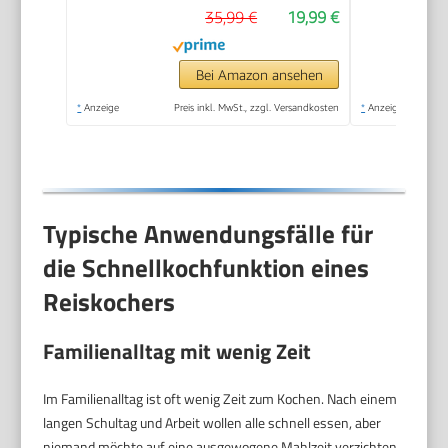
35,99 €
19,99 €
Messbecher, ideal
auch für Quinoa &
Couscous,
Bei Amazon ansehen
Reiswärmer) 27020-
*
Anzeige
Preis inkl. MwSt., zzgl. Versandkosten
*
Anzeige
56
Typische Anwendungsfälle für
die Schnellkochfunktion eines
Reiskochers
Familienalltag mit wenig Zeit
Im Familienalltag ist oft wenig Zeit zum Kochen. Nach einem
langen Schultag und Arbeit wollen alle schnell essen, aber
niemand möchte auf eine ausgewogene Mahlzeit verzichten.