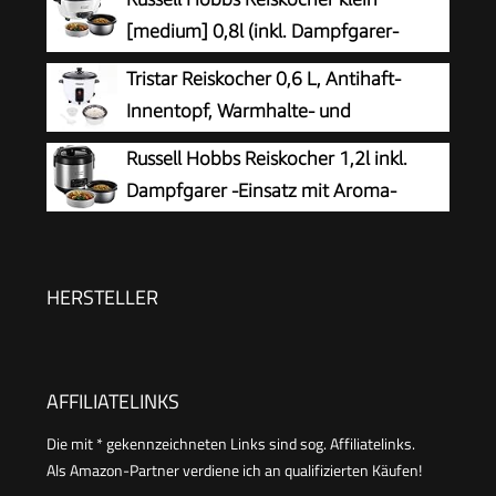
Messbecher, ideal auch für Quinoa & Couscous,
[medium] 0,8l (inkl. Dampfgarer-
Reiswärmer) 27020-56
Einsatz, Warmhaltefunktion,
Tristar Reiskocher 0,6 L, Antihaft-
antihaftbeschichteter Gartopf, Reislöffel &
Innentopf, Warmhalte- und
Messbecher) Schongarer für Gemüse & Fisch
Abschaltautomatik, Kompaktes Design,
Russell Hobbs Reiskocher 1,2l inkl.
27030-56
Inklusive Messbecher und Löffel, 300 W, RK-
Dampfgarer -Einsatz mit Aroma-
6142
Klappdeckel (Warmhaltefunktion,
antihaftbeschichteter Gartopf, Reislöffel &
Messbecher, Edelstahl) 27080-56
HERSTELLER
AFFILIATELINKS
Die mit * gekennzeichneten Links sind sog. Affiliatelinks.
Als Amazon-Partner verdiene ich an qualifizierten Käufen!