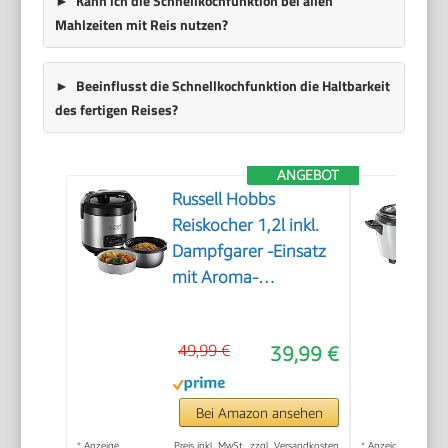
Kann ich die Schnellkochfunktion bei allen
Mahlzeiten mit Reis nutzen?
Beeinflusst die Schnellkochfunktion die Haltbarkeit
des fertigen Reises?
ANGEBOT
Russell Hobbs
Reiskocher 1,2l inkl.
Dampfgarer -Einsatz
mit Aroma-
Klappdeckel
(Warmhaltefunktion,
49,99 €
39,99 €
antihaftbeschichteter
Gartopf, Reislöffel &
Messbecher,
Bei Amazon ansehen
Edelstahl) 27080-56
*
Anzeige
Preis inkl. MwSt., zzgl. Versandkosten
*
Anzeige