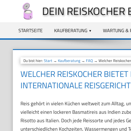
Zum
DEIN REISKOCHER 
Inhalt
springen
STARTSEITE
KAUFBERATUNG
WARTUNG & 
Du bist hier:
Start
→
Kaufberatung
→
FAQ
→ Welcher Reiskocher b
WELCHER REISKOCHER BIETET
INTERNATIONALE REISGERICHT
Reis gehört in vielen Küchen weltweit zum Alltag, un
vielleicht einen lockeren Basmatireis aus Indien zu
Risotto aus Italien. Doch jede Reissorte und jedes G
unterschiedlichen Kochzeiten, Wassermengen und Te