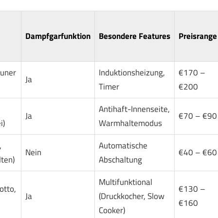
Dampfgarfunktion
Besondere Features
Preisrange
auner
Induktionsheizung,
€170 –
Ja
Timer
€200
,
Antihaft-Innenseite,
Ja
€70 – €90
i)
Warmhaltemodus
,
Automatische
Nein
€40 – €60
ten)
Abschaltung
Multifunktional
otto,
€130 –
Ja
(Druckkocher, Slow
€160
Cooker)