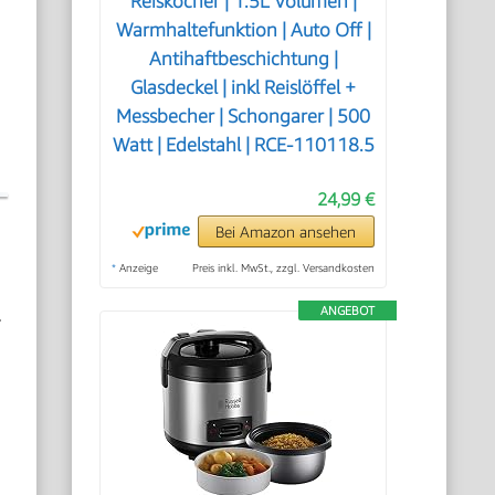
Reiskocher | 1.5L Volumen |
Warmhaltefunktion | Auto Off |
Antihaftbeschichtung |
Glasdeckel | inkl Reislöffel +
Messbecher | Schongarer | 500
Watt | Edelstahl | RCE-110118.5
24,99 €
Bei Amazon ansehen
*
Anzeige
Preis inkl. MwSt., zzgl. Versandkosten
.
ANGEBOT