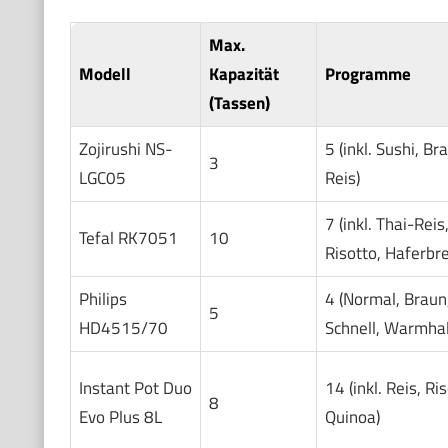
Max.
Modell
Kapazität
Programme
(Tassen)
Zojirushi NS-
5 (inkl. Sushi, Br
3
LGC05
Reis)
7 (inkl. Thai-Reis
Tefal RK7051
10
Risotto, Haferbre
Philips
4 (Normal, Braun
5
HD4515/70
Schnell, Warmhal
Instant Pot Duo
14 (inkl. Reis, Ris
8
Evo Plus 8L
Quinoa)