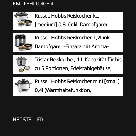
EMPFEHLUNGEN
Russell Hobbs Reiskocher klein
[medium] 0,8l (inkl. Dampfgarer-
Einsatz, Warmhaltefunktion,
Russell Hobbs Reiskocher 1,2l inkl.
antihaftbeschichteter Gartopf, Reislöffel &
Dampfgarer -Einsatz mit Aroma-
Messbecher) Schongarer für Gemüse & Fisch
Klappdeckel (Warmhaltefunktion,
Tristar Reiskocher, 1 L Kapazität für bis
27030-56
antihaftbeschichteter Gartopf, Reislöffel &
zu 5 Portionen, Edelstahlgehäuse,
Messbecher, Edelstahl) 27080-56
Antihaft-Innentopf, Dampfeinsatz,
Russell Hobbs Reiskocher mini [small]
Warmhaltefunktion, 400 W, RK-6144
0,4l (Warmhaltefunktion,
antihaftbeschichteter Gartopf, Reislöffel &
Messbecher, ideal auch für Quinoa & Couscous,
Reiswärmer) 27020-56
HERSTELLER