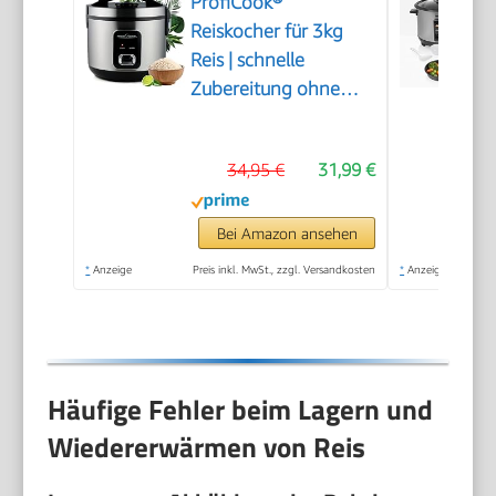
ProfiCook®
Reiskocher für 3kg
Reis | schnelle
Zubereitung ohne
Anbrennen |
Warmhaltefunktion |
34,95 €
31,99 €
inkl. Messbecher &
Reislöffel | Rice
Cooker mit Antihaft |
Bei Amazon ansehen
Reiskocher mit
*
Anzeige
Preis inkl. MwSt., zzgl. Versandkosten
*
Anzeige
Dampfgarer | PC RK
1285
Häufige Fehler beim Lagern und
Wiedererwärmen von Reis