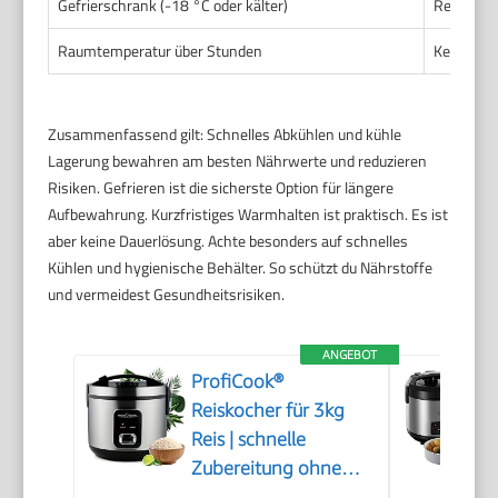
Gefrierschrank (-18 °C oder kälter)
Resistent
Raumtemperatur über Stunden
Kein nenn
Zusammenfassend gilt: Schnelles Abkühlen und kühle
Lagerung bewahren am besten Nährwerte und reduzieren
Risiken. Gefrieren ist die sicherste Option für längere
Aufbewahrung. Kurzfristiges Warmhalten ist praktisch. Es ist
aber keine Dauerlösung. Achte besonders auf schnelles
Kühlen und hygienische Behälter. So schützt du Nährstoffe
und vermeidest Gesundheitsrisiken.
ANGEBOT
ProfiCook®
Reiskocher für 3kg
Reis | schnelle
Zubereitung ohne
Anbrennen |