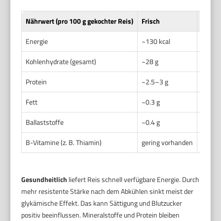
Nährwert (pro 100 g gekochter Reis)
Frisch
Nach 
Energie
~130 kcal
kaum 
Kohlenhydrate (gesamt)
~28 g
gesamt
Protein
~2.5–3 g
stabil
Fett
~0.3 g
stabil
Ballaststoffe
~0.4 g
leicht
B-Vitamine (z. B. Thiamin)
gering vorhanden
leicht
Gesundheitlich
liefert Reis schnell verfügbare Energie. Durch
mehr resistente Stärke nach dem Abkühlen sinkt meist der
glykämische Effekt. Das kann Sättigung und Blutzucker
positiv beeinflussen. Mineralstoffe und Protein bleiben