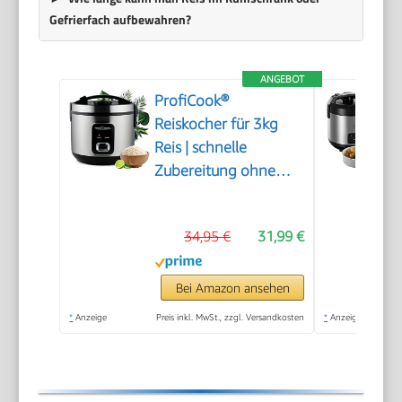
Gefrierfach aufbewahren?
ANGEBOT
ProfiCook®
Reiskocher für 3kg
Reis | schnelle
Zubereitung ohne
Anbrennen |
Warmhaltefunktion |
34,95 €
31,99 €
inkl. Messbecher &
Reislöffel | Rice
Cooker mit Antihaft |
Bei Amazon ansehen
Reiskocher mit
*
Anzeige
Preis inkl. MwSt., zzgl. Versandkosten
*
Anzeige
Dampfgarer | PC RK
1285