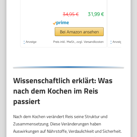
Warmhaltefunktion |
34,95 €
31,99 €
inkl. Messbecher &
Reislöffel | Rice
Cooker mit Antihaft |
Bei Amazon ansehen
Reiskocher mit
*
Anzeige
Preis inkl. MwSt., zzgl. Versandkosten
*
Anzeige
Dampfgarer | PC RK
1285
Wissenschaftlich erklärt: Was
nach dem Kochen im Reis
passiert
Nach dem Kochen verändert Reis seine Struktur und
Zusammensetzung. Diese Veränderungen haben
Auswirkungen auf Nährstoffe, Verdaulichkeit und Sicherheit.