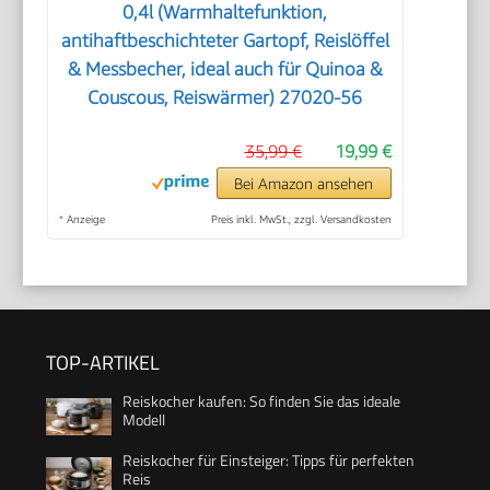
0,4l (Warmhaltefunktion,
antihaftbeschichteter Gartopf, Reislöffel
& Messbecher, ideal auch für Quinoa &
Couscous, Reiswärmer) 27020-56
35,99 €
19,99 €
Bei Amazon ansehen
*
Anzeige
Preis inkl. MwSt., zzgl. Versandkosten
TOP-ARTIKEL
Reiskocher kaufen: So finden Sie das ideale
Modell
Reiskocher für Einsteiger: Tipps für perfekten
Reis