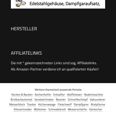
Edelstahlgehäuse, Dampfgaraufsatz,
Reiswärmer) 27020-56
Automatische Abschaltung,
Warmhaltefunktion, 500 W, RK-6145
HERSTELLER
AFFILIATELINKS
Die mit * gekennzeichneten Links sind sog. Affiliatelinks.
Als Amazon-Partner verdiene ich an qualifizierten Käufen!
Weitere thematisch passende Portale:
Kochen & Backen
·
Küchenhelfer
·
Entsafter
·
Waffeleisen
·
Nudelmaschine
·
Brotbackautomat
·
Sandwichmaker
·
Beamer
·
Schnellkochtopf
·
Vakuumierer
Messerblock
·
Toaster
·
Küchenwaage
·
Fleischwolf
·
Dampfgarer
·
Bratpfanne
·
Allesschneider
·
Mülleimer
·
Schneidebrett
·
Messerschärfer
·
Eierkocher