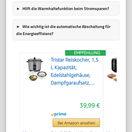
Hilft die Warmhaltefunktion beim Stromsparen?
Wie wichtig ist die automatische Abschaltung für
die Energieeffizienz?
EMPFEHLUNG
Tristar Reiskocher, 1,5
L Kapazität,
Edelstahlgehäuse,
Dampfgaraufsatz,
Automatische
Abschaltung,
39,99 €
Warmhaltefunktion,
500 W, RK-6145
Bei Amazon ansehen