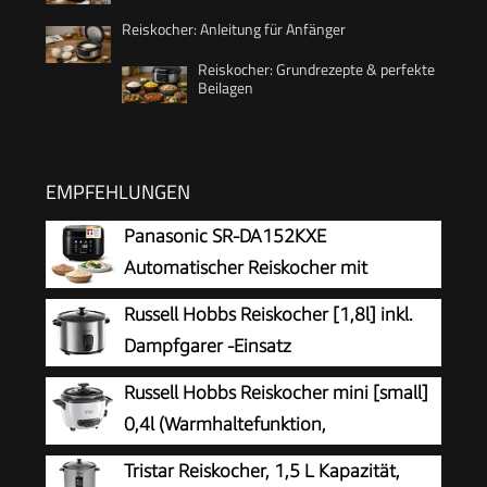
Reiskocher: Anleitung für Anfänger
Reiskocher: Grundrezepte & perfekte
Beilagen
EMPFEHLUNGEN
Panasonic SR-DA152KXE
Automatischer Reiskocher mit
Dampfgarer, 1,5 Liter, 8 Tassen, Fuzzy-
Russell Hobbs Reiskocher [1,8l] inkl.
Logik, Wasserverhältnisanzeige, BPA-frei,
Dampfgarer -Einsatz
Warmhalten, Startverzögerung,
(Warmhaltefunktion,
Russell Hobbs Reiskocher mini [small]
spülmaschinengeeignete Teile, schwarz
antihaftbeschichteter Gartopf, Reislöffel &
0,4l (Warmhaltefunktion,
Messbecher, Edelstahl, Glas-Deckel, Schongarer
antihaftbeschichteter Gartopf, Reislöffel &
Tristar Reiskocher, 1,5 L Kapazität,
für Gemüse & Fisch etc)19750-56
Messbecher, ideal auch für Quinoa & Couscous,