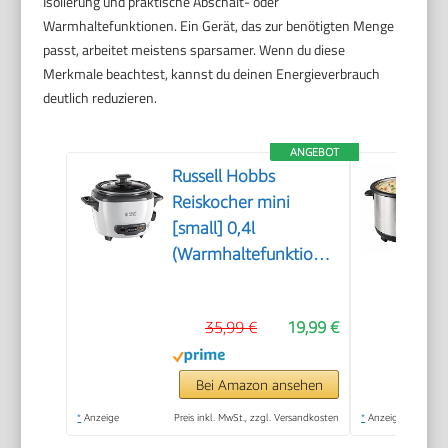
Isolierung und praktische Abschalt- oder
Warmhaltefunktionen. Ein Gerät, das zur benötigten Menge
passt, arbeitet meistens sparsamer. Wenn du diese
Merkmale beachtest, kannst du deinen Energieverbrauch
deutlich reduzieren.
ANGEBOT
Russell Hobbs
Reiskocher mini
[small] 0,4l
(Warmhaltefunktion,
antihaftbeschichteter
Gartopf, Reislöffel &
35,99 €
19,99 €
Messbecher, ideal
auch für Quinoa &
Couscous,
Bei Amazon ansehen
Reiswärmer) 27020-
*
Anzeige
Preis inkl. MwSt., zzgl. Versandkosten
*
Anzeige
56