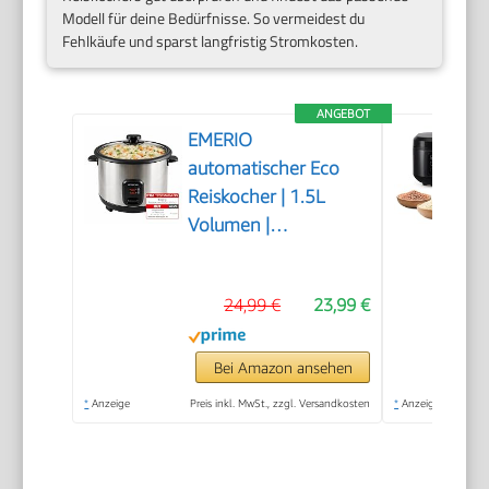
Modell für deine Bedürfnisse. So vermeidest du
Fehlkäufe und sparst langfristig Stromkosten.
ANGEBOT
EMERIO
automatischer Eco
Reiskocher | 1.5L
Volumen |
Warmhaltefunktion |
Auto Off |
24,99 €
23,99 €
Antihaftbeschichtung
| Glasdeckel | inkl
Reislöffel +
Bei Amazon ansehen
Messbecher |
*
Anzeige
Preis inkl. MwSt., zzgl. Versandkosten
*
Anzeige
Schongarer | 500
Watt | Edelstahl | RCE-
110118.5