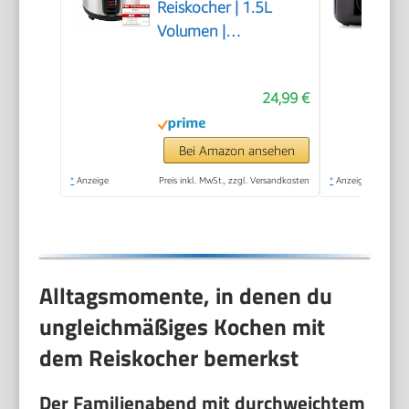
Reiskocher | 1.5L
Volumen |
Warmhaltefunktion |
Auto Off |
24,99 €
Antihaftbeschichtung
| Glasdeckel | inkl
Reislöffel +
Bei Amazon ansehen
Messbecher |
*
Anzeige
Preis inkl. MwSt., zzgl. Versandkosten
*
Anzeige
Schongarer | 500
Watt | Edelstahl | RCE-
110118.5
Alltagsmomente, in denen du
ungleichmäßiges Kochen mit
dem Reiskocher bemerkst
Der Familienabend mit durchweichtem