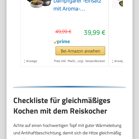
Dampfgarer -Einsatz
mit Aroma-
Klappdeckel
(Warmhaltefunktion,
49,99 €
39,99 €
antihaftbeschichteter
Gartopf, Reislöffel &
Messbecher,
Bei Amazon ansehen
Edelstahl) 27080-56
*
Anzeige
Preis inkl. MwSt., zzgl. Versandkosten
*
Anzeige
Checkliste für gleichmäßiges
Kochen mit dem Reiskocher
Achte auf einen hochwertigen Topf mit guter Wärmeleitung
und Antihaftbeschichtung, damit sich die Hitze gleichmäßig