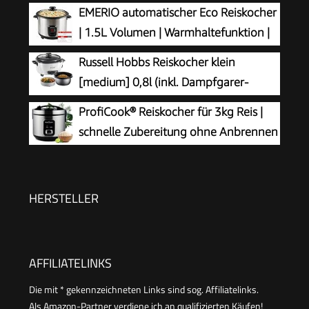
Abschaltautomatik, Kompaktes Design,
EMERIO automatischer Eco Reiskocher
Inklusive Messbecher und Löffel, 300 W, RK-
| 1.5L Volumen | Warmhaltefunktion |
6142
Auto Off | Antihaftbeschichtung |
Russell Hobbs Reiskocher klein
Glasdeckel | inkl Reislöffel + Messbecher |
[medium] 0,8l (inkl. Dampfgarer-
Schongarer | 500 Watt | Edelstahl | RCE-
Einsatz, Warmhaltefunktion,
ProfiCook® Reiskocher für 3kg Reis |
110118.5
antihaftbeschichteter Gartopf, Reislöffel &
schnelle Zubereitung ohne Anbrennen
Messbecher) Schongarer für Gemüse & Fisch
| Warmhaltefunktion | inkl. Messbecher
27030-56
& Reislöffel | Rice Cooker mit Antihaft |
Reiskocher mit Dampfgarer | PC RK 1285
HERSTELLER
AFFILIATELINKS
Die mit * gekennzeichneten Links sind sog. Affiliatelinks.
Als Amazon-Partner verdiene ich an qualifizierten Käufen!