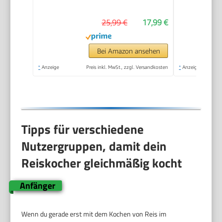
Inklusive Messbecher
25,99 €
17,99 €
und Löffel, 300 W,
RK-6142
Bei Amazon ansehen
*
Anzeige
Preis inkl. MwSt., zzgl. Versandkosten
*
Anzeige
Tipps für verschiedene
Nutzergruppen, damit dein
Reiskocher gleichmäßig kocht
Anfänger
Wenn du gerade erst mit dem Kochen von Reis im