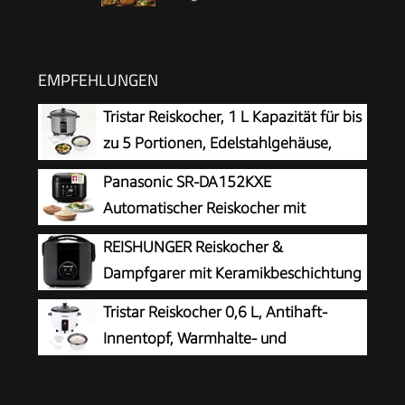
EMPFEHLUNGEN
Tristar Reiskocher, 1 L Kapazität für bis
zu 5 Portionen, Edelstahlgehäuse,
Antihaft-Innentopf, Dampfeinsatz,
Panasonic SR-DA152KXE
Warmhaltefunktion, 400 W, RK-6144
Automatischer Reiskocher mit
Dampfgarer, 1,5 Liter, 8 Tassen, Fuzzy-
REISHUNGER Reiskocher &
Logik, Wasserverhältnisanzeige, BPA-frei,
Dampfgarer mit Keramikbeschichtung
Warmhalten, Startverzögerung,
– 1,2L – Schwarz
Tristar Reiskocher 0,6 L, Antihaft-
spülmaschinengeeignete Teile, schwarz
Innentopf, Warmhalte- und
Abschaltautomatik, Kompaktes Design,
Inklusive Messbecher und Löffel, 300 W, RK-