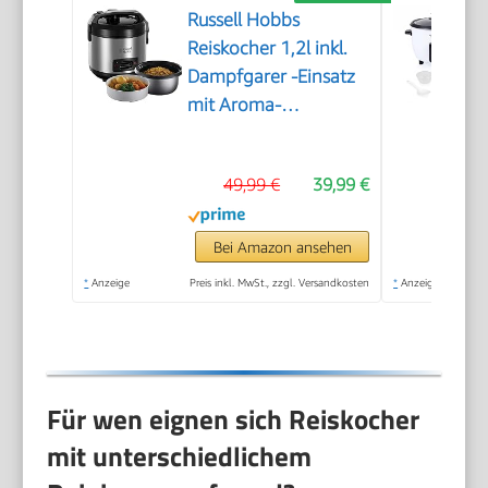
Russell Hobbs
Reiskocher 1,2l inkl.
Dampfgarer -Einsatz
mit Aroma-
Klappdeckel
(Warmhaltefunktion,
49,99 €
39,99 €
antihaftbeschichteter
Gartopf, Reislöffel &
Messbecher,
Bei Amazon ansehen
Edelstahl) 27080-56
*
Anzeige
Preis inkl. MwSt., zzgl. Versandkosten
*
Anzeige
Für wen eignen sich Reiskocher
mit unterschiedlichem