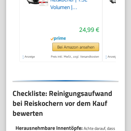
Volumen |
Warmhaltefunktion |
Auto Off |
24,99 €
Antihaftbeschichtung
| Glasdeckel | inkl
Reislöffel +
Bei Amazon ansehen
Messbecher |
*
Anzeige
Preis inkl. MwSt., zzgl. Versandkosten
*
Anzeige
Schongarer | 500
Watt | Edelstahl | RCE-
110118.5
Checkliste: Reinigungsaufwand
bei Reiskochern vor dem Kauf
bewerten
Herausnehmbare Innentöpfe:
Achte darauf, dass