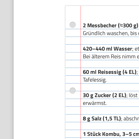
2 Messbecher (≈300 g)
Gründlich waschen, bis d
420–440 ml Wasser
; 
Bei älterem Reis nimm 
60 ml Reisessig (4 EL)
Tafelessig.
30 g Zucker (2 EL)
; lös
erwärmst.
8 g Salz (1,5 TL)
; absch
1 Stück Kombu, 3–5 c