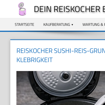
Zum
DEIN REISKOCHER 
Inhalt
springen
STARTSEITE
KAUFBERATUNG
WARTUNG & 
REISKOCHER SUSHI-REIS-GRU
KLEBRIGKEIT