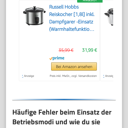
Russell Hobbs
Reiskocher [1,8l] inkl.
Dampfgarer -Einsatz
(Warmhaltefunktion,
antihaftbeschichteter
Gartopf, Reislöffel &
35,99 €
31,99 €
Messbecher,
Edelstahl, Glas-Deckel,
Schongarer für
Bei Amazon ansehen
Gemüse & Fisch
*
Anzeige
Preis inkl. MwSt., zzgl. Versandkosten
*
Anzeige
etc)19750-56
Häufige Fehler beim Einsatz der
Betriebsmodi und wie du sie