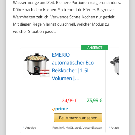
Wassermenge und Zeit. Kleinere Portionen reagieren anders.
Rühre nach dem Kochen. So trennst du Körner. Begrenze
Warmhalten zeitlich. Verwende Schnellkochen nur gezielt.
Mit diesen Regeln lernst du schnell, welcher Modus zu
welcher Situation passt.
ANGEBOT
EMERIO
automatischer Eco
Reiskocher | 1.5L
Volumen |
Warmhaltefunktion |
Auto Off |
24,99 €
23,99 €
Antihaftbeschichtung
| Glasdeckel | inkl
Reislöffel +
Bei Amazon ansehen
Messbecher |
*
Anzeige
Preis inkl. MwSt., zzgl. Versandkosten
*
Anzeige
Schongarer | 500