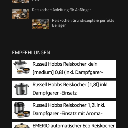
Reiskocher: Anleitung für Anfänger
Reiskocher: Grundrezepte & perfekte
Beilagen
EMPFEHLUNGEN
Russell Hobbs Reiskocher klein
[medium] 0,8l (inkl. Dampfgarer-
Einsatz, Warmhaltefunktion,
Russell Hobbs Reiskocher [1,8l] inkl.
antihaftbeschichteter Gartopf, Reislöffel &
Dampfgarer -Einsatz
Messbecher) Schongarer für Gemüse & Fisch
(Warmhaltefunktion,
Russell Hobbs Reiskocher 1,2l inkl.
27030-56
antihaftbeschichteter Gartopf, Reislöffel &
Dampfgarer -Einsatz mit Aroma-
Messbecher, Edelstahl, Glas-Deckel, Schongarer
Klappdeckel (Warmhaltefunktion,
EMERIO automatischer Eco Reiskocher
für Gemüse & Fisch etc)19750-56