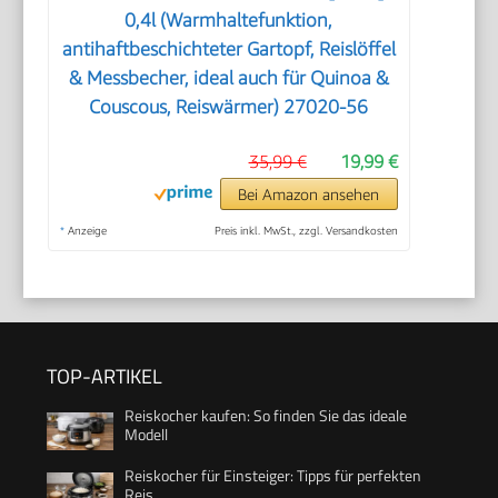
0,4l (Warmhaltefunktion,
antihaftbeschichteter Gartopf, Reislöffel
& Messbecher, ideal auch für Quinoa &
Couscous, Reiswärmer) 27020-56
35,99 €
19,99 €
Bei Amazon ansehen
*
Anzeige
Preis inkl. MwSt., zzgl. Versandkosten
TOP-ARTIKEL
Reiskocher kaufen: So finden Sie das ideale
Modell
Reiskocher für Einsteiger: Tipps für perfekten
Reis