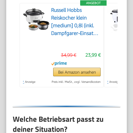
ANGEBOT
Russell Hobbs
Reiskocher klein
[medium] 0,8l (inkl.
Dampfgarer-Einsatz,
Warmhaltefunktion,
antihaftbeschichteter
34,99 €
23,99 €
Gartopf, Reislöffel &
Messbecher)
Schongarer für
Bei Amazon ansehen
Gemüse & Fisch
*
Anzeige
Preis inkl. MwSt., zzgl. Versandkosten
*
Anzeige
27030-56
Welche Betriebsart passt zu
deiner Situation?