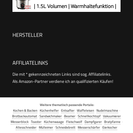
antihaftbeschichteter Gartopf, Reislöffel &
| 1.5L Volumen | Warmhaltefunktion |
Messbecher, Edelstahl) 27080-56
Auto Off | Antihaftbeschichtung |
Glasdeckel | inkl Reislöffel + Messbecher |
Schongarer | 500 Watt | Edelstahl | RCE-
HERSTELLER
110118.5
AFFILIATELINKS
Die mit * gekennzeichneten Links sind sog. Affiliatelinks.
Als Amazon-Partner verdiene ich an qualifizierten Käufen!
Weitere thematisch passende Portale:
Kochen & Backen
·
Küchenhelfer
·
Entsafter
·
Waffeleisen
·
Nudelmaschine
·
Brotbackautomat
·
Sandwichmaker
·
Beamer
·
Schnellkochtopf
·
Vakuumierer
Messerblock
·
Toaster
·
Küchenwaage
·
Fleischwolf
·
Dampfgarer
·
Bratpfanne
·
Allesschneider
·
Mülleimer
·
Schneidebrett
·
Messerschärfer
·
Eierkocher