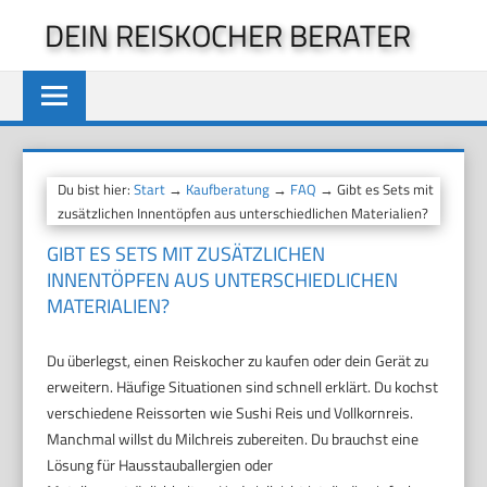
Zum
DEIN REISKOCHER BERATER
Inhalt
springen
Du bist hier:
Start
→
Kaufberatung
→
FAQ
→ Gibt es Sets mit
zusätzlichen Innentöpfen aus unterschiedlichen Materialien?
GIBT ES SETS MIT ZUSÄTZLICHEN
INNENTÖPFEN AUS UNTERSCHIEDLICHEN
MATERIALIEN?
Du überlegst, einen Reiskocher zu kaufen oder dein Gerät zu
erweitern. Häufige Situationen sind schnell erklärt. Du kochst
verschiedene Reissorten wie Sushi Reis und Vollkornreis.
Manchmal willst du Milchreis zubereiten. Du brauchst eine
Lösung für Hausstauballergien oder