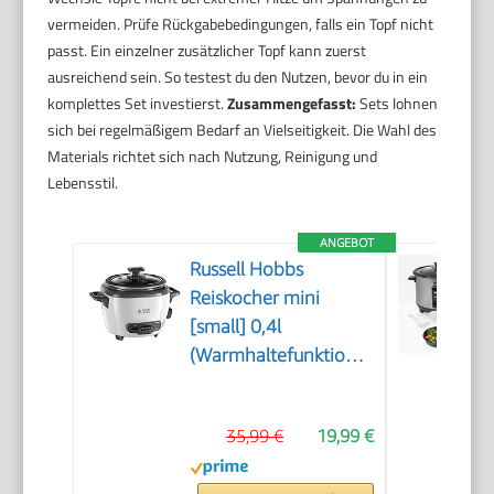
vermeiden. Prüfe Rückgabebedingungen, falls ein Topf nicht
passt. Ein einzelner zusätzlicher Topf kann zuerst
ausreichend sein. So testest du den Nutzen, bevor du in ein
komplettes Set investierst.
Zusammengefasst:
Sets lohnen
sich bei regelmäßigem Bedarf an Vielseitigkeit. Die Wahl des
Materials richtet sich nach Nutzung, Reinigung und
Lebensstil.
ANGEBOT
Russell Hobbs
Reiskocher mini
[small] 0,4l
(Warmhaltefunktion,
antihaftbeschichteter
Gartopf, Reislöffel &
35,99 €
19,99 €
Messbecher, ideal
auch für Quinoa &