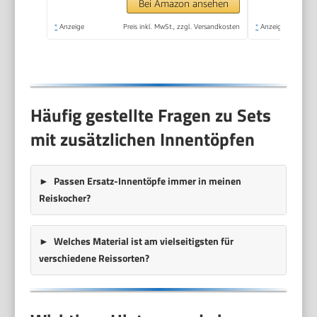
Couscous,
Bei Amazon ansehen
Reiswärmer) 27020-
*
Anzeige
Preis inkl. MwSt., zzgl. Versandkosten
*
Anzeige
56
Häufig gestellte Fragen zu Sets
mit zusätzlichen Innentöpfen
Passen Ersatz-Innentöpfe immer in meinen
Reiskocher?
Welches Material ist am vielseitigsten für
verschiedene Reissorten?