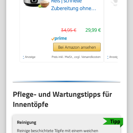
Reis | schnelle
Zubereitung ohne
Anbrennen |
Warmhaltefunktion |
34,95 €
29,99 €
inkl. Messbecher &
Reislöffel | Rice
Cooker mit Antihaft |
Bei Amazon ansehen
Reiskocher mit
*
Anzeige
Preis inkl. MwSt., zzgl. Versandkosten
*
Anzeige
Dampfgarer | PC RK
1285
Pflege- und Wartungstipps für
Innentöpfe
Reinigung
Reinige beschichtete Töpfe mit einem weichen