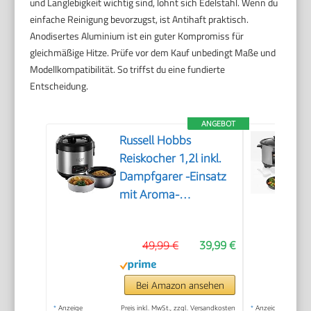
und Langlebigkeit wichtig sind, lohnt sich Edelstahl. Wenn du
einfache Reinigung bevorzugst, ist Antihaft praktisch.
Anodisertes Aluminium ist ein guter Kompromiss für
gleichmäßige Hitze. Prüfe vor dem Kauf unbedingt Maße und
Modellkompatibilität. So triffst du eine fundierte
Entscheidung.
ANGEBOT
Russell Hobbs
Reiskocher 1,2l inkl.
Dampfgarer -Einsatz
mit Aroma-
Klappdeckel
(Warmhaltefunktion,
49,99 €
39,99 €
antihaftbeschichteter
Gartopf, Reislöffel &
Messbecher,
Bei Amazon ansehen
Edelstahl) 27080-56
*
Anzeige
Preis inkl. MwSt., zzgl. Versandkosten
*
Anzeige