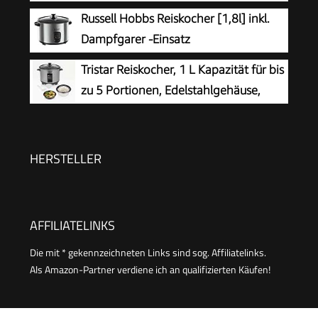
Abschaltautomatik, Kompaktes Design,
Russell Hobbs Reiskocher [1,8l] inkl.
spülmaschinengeeignete Teile, schwarz
Inklusive Messbecher und Löffel, 300 W, RK-
Dampfgarer -Einsatz
6142
(Warmhaltefunktion,
Tristar Reiskocher, 1 L Kapazität für bis
antihaftbeschichteter Gartopf, Reislöffel &
zu 5 Portionen, Edelstahlgehäuse,
Messbecher, Edelstahl, Glas-Deckel, Schongarer
Antihaft-Innentopf, Dampfeinsatz,
für Gemüse & Fisch etc)19750-56
Warmhaltefunktion, 400 W, RK-6144
HERSTELLER
AFFILIATELINKS
Die mit * gekennzeichneten Links sind sog. Affiliatelinks.
Als Amazon-Partner verdiene ich an qualifizierten Käufen!