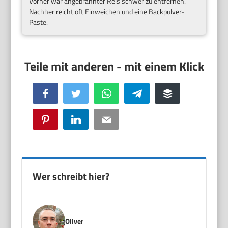
Vorher war angebrannter Reis schwer zu entfernen.
Nachher reicht oft Einweichen und eine Backpulver-
Paste.
Facebook
Twitter
WhatsApp
Telegram
Buffer
Pinterest
LinkedIn
Email
Wer schreibt hier?
Oliver