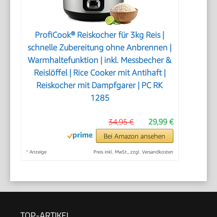
ProfiCook® Reiskocher für 3kg Reis |
schnelle Zubereitung ohne Anbrennen |
Warmhaltefunktion | inkl. Messbecher &
Reislöffel | Rice Cooker mit Antihaft |
Reiskocher mit Dampfgarer | PC RK
1285
34,95 €
29,99 €
Bei Amazon ansehen
*
Anzeige
Preis inkl. MwSt., zzgl. Versandkosten
TOP-ARTIKEL