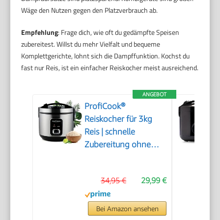
Wäge den Nutzen gegen den Platzverbrauch ab.
Empfehlung
: Frage dich, wie oft du gedämpfte Speisen
zubereitest. Willst du mehr Vielfalt und bequeme
Komplettgerichte, lohnt sich die Dampffunktion. Kochst du
fast nur Reis, ist ein einfacher Reiskocher meist ausreichend.
ANGEBOT
ProfiCook®
Reiskocher für 3kg
Reis | schnelle
Zubereitung ohne
Anbrennen |
Warmhaltefunktion |
34,95 €
29,99 €
inkl. Messbecher &
Reislöffel | Rice
Cooker mit Antihaft |
Bei Amazon ansehen