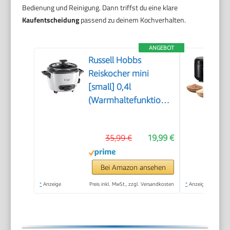
Bedienung und Reinigung. Dann triffst du eine klare
Kaufentscheidung
passend zu deinem Kochverhalten.
ANGEBOT
Russell Hobbs
Reiskocher mini
[small] 0,4l
(Warmhaltefunktion,
antihaftbeschichteter
Gartopf, Reislöffel &
35,99 €
19,99 €
Messbecher, ideal
auch für Quinoa &
Couscous,
Bei Amazon ansehen
Reiswärmer) 27020-
*
Anzeige
Preis inkl. MwSt., zzgl. Versandkosten
*
Anzeige
56