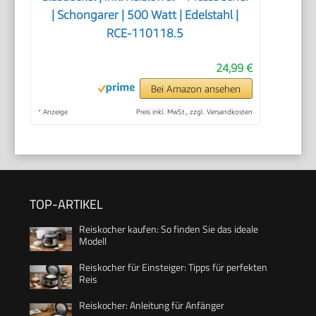
| Schongarer | 500 Watt | Edelstahl |
RCE-110118.5
24,99 €
Bei Amazon ansehen
*
Anzeige
Preis inkl. MwSt., zzgl. Versandkosten
TOP-ARTIKEL
Reiskocher kaufen: So finden Sie das ideale
Modell
Reiskocher für Einsteiger: Tipps für perfekten
Reis
Reiskocher: Anleitung für Anfänger