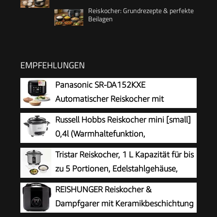
Reiskocher: Grundrezepte & perfekte
Beilagen
EMPFEHLUNGEN
Panasonic SR-DA152KXE
Automatischer Reiskocher mit
Dampfgarer, 1,5 Liter, 8 Tassen, Fuzzy-
Russell Hobbs Reiskocher mini [small]
Logik, Wasserverhältnisanzeige, BPA-frei,
0,4l (Warmhaltefunktion,
Warmhalten, Startverzögerung,
antihaftbeschichteter Gartopf, Reislöffel &
Tristar Reiskocher, 1 L Kapazität für bis
spülmaschinengeeignete Teile, schwarz
Messbecher, ideal auch für Quinoa & Couscous,
zu 5 Portionen, Edelstahlgehäuse,
Reiswärmer) 27020-56
Antihaft-Innentopf, Dampfeinsatz,
REISHUNGER Reiskocher &
Warmhaltefunktion, 400 W, RK-6144
Dampfgarer mit Keramikbeschichtung