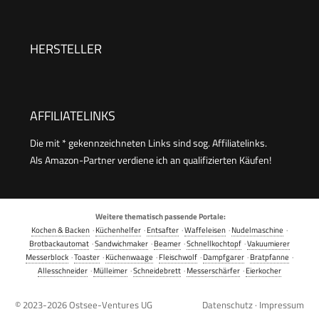
– 1,2L – Schwarz
HERSTELLER
AFFILIATELINKS
Die mit * gekennzeichneten Links sind sog. Affiliatelinks.
Als Amazon-Partner verdiene ich an qualifizierten Käufen!
Weitere thematisch passende Portale:
Kochen & Backen
·
Küchenhelfer
·
Entsafter
·
Waffeleisen
·
Nudelmaschine
·
Brotbackautomat
·
Sandwichmaker
·
Beamer
·
Schnellkochtopf
·
Vakuumierer
Messerblock
·
Toaster
·
Küchenwaage
·
Fleischwolf
·
Dampfgarer
·
Bratpfanne
·
Allesschneider
·
Mülleimer
·
Schneidebrett
·
Messerschärfer
·
Eierkocher
© 2023-2026
Ostsee-Ventures UG
Datenschutz
·
Impressum