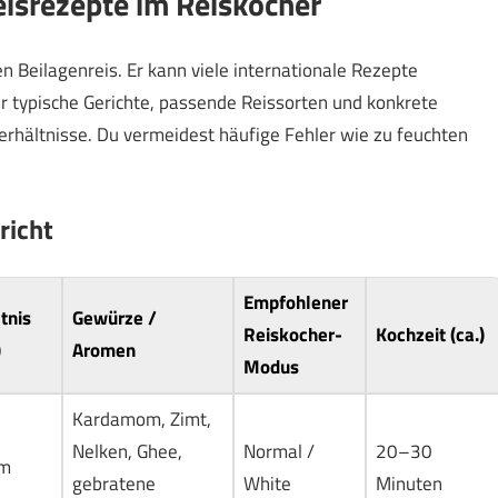
eisrezepte im Reiskocher
en Beilagenreis. Er kann viele internationale Rezepte
dir typische Gerichte, passende Reissorten und konkrete
 Verhältnisse. Du vermeidest häufige Fehler wie zu feuchten
richt
Empfohlener
tnis
Gewürze /
Reiskocher-
Kochzeit (ca.)
)
Aromen
Modus
Kardamom, Zimt,
Nelken, Ghee,
Normal /
20–30
em
gebratene
White
Minuten