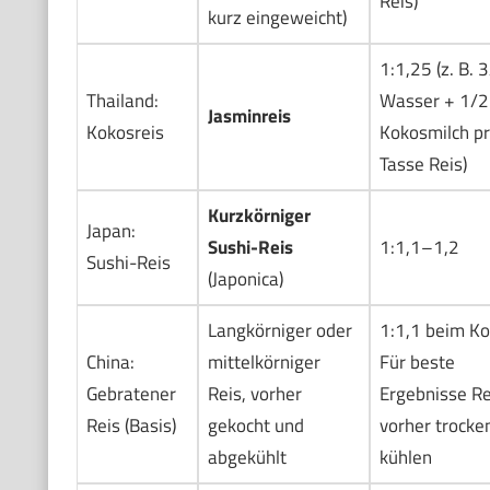
Reis)
kurz eingeweicht)
1:1,25 (z. B. 
Thailand:
Wasser + 1/2
Jasminreis
Kokosreis
Kokosmilch p
Tasse Reis)
Kurzkörniger
Japan:
Sushi-Reis
1:1,1–1,2
Sushi-Reis
(Japonica)
Langkörniger oder
1:1,1 beim Ko
China:
mittelkörniger
Für beste
Gebratener
Reis, vorher
Ergebnisse Re
Reis (Basis)
gekocht und
vorher trocke
abgekühlt
kühlen