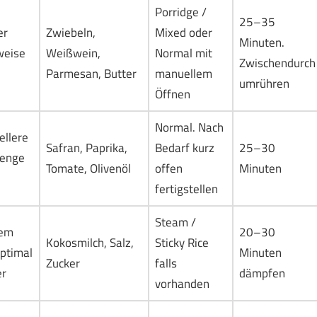
Porridge /
25–35
er
Zwiebeln,
Mixed oder
Minuten.
weise
Weißwein,
Normal mit
Zwischendurch
Parmesan, Butter
manuellem
umrühren
Öffnen
Normal. Nach
ellere
Safran, Paprika,
Bedarf kurz
25–30
menge
Tomate, Olivenöl
offen
Minuten
fertigstellen
Steam /
gem
20–30
Kokosmilch, Salz,
Sticky Rice
ptimal
Minuten
Zucker
falls
er
dämpfen
vorhanden