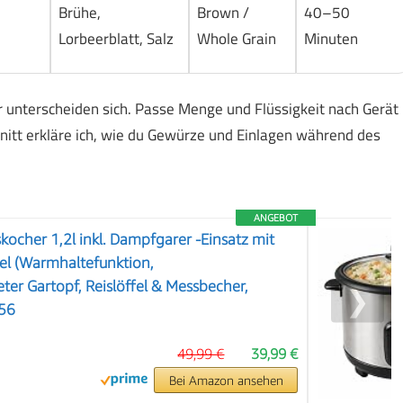
Brühe,
Brown /
40–50
Lorbeerblatt, Salz
Whole Grain
Minuten
r unterscheiden sich. Passe Menge und Flüssigkeit nach Gerät
itt erkläre ich, wie du Gewürze und Einlagen während des
ANGEBOT
kocher 1,2l inkl. Dampfgarer -Einsatz mit
l (Warmhaltefunktion,
ter Gartopf, Reislöffel & Messbecher,
❯
-56
49,99 €
39,99 €
Bei Amazon ansehen