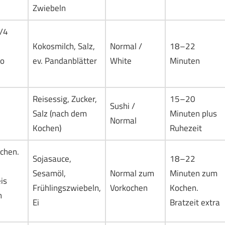
Zwiebeln
3/4
Kokosmilch, Salz,
Normal /
18–22
ro
ev. Pandanblätter
White
Minuten
Reisessig, Zucker,
15–20
Sushi /
Salz (nach dem
Minuten plus
Normal
Kochen)
Ruhezeit
chen.
Sojasauce,
18–22
Sesamöl,
Normal zum
Minuten zum
is
Frühlingszwiebeln,
Vorkochen
Kochen.
n
Ei
Bratzeit extra