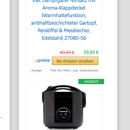
inkl. Dampfgarer -Einsatz mit
Aroma-Klappdeckel
(Warmhaltefunktion,
antihaftbeschichteter Gartopf,
Reislöffel & Messbecher,
Edelstahl) 27080-56
49,99 €
39,99 €
Bei Amazon ansehen
*
Anzeige
Preis inkl. MwSt., zzgl. Versandkosten
ANGEBOT