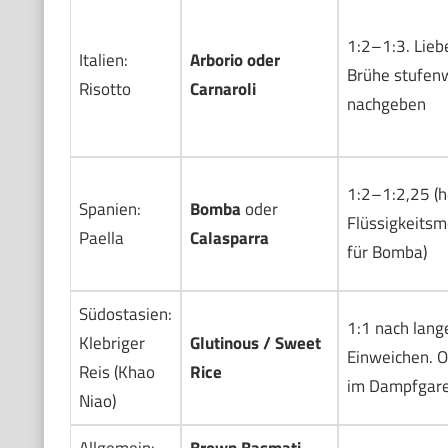
1:2–1:3. Lieb
Italien:
Arborio oder
Brühe stufen
Risotto
Carnaroli
nachgeben
1:2–1:2,25 (h
Spanien:
Bomba
oder
Flüssigkeits
Paella
Calasparra
für Bomba)
Südostasien:
1:1 nach lan
Klebriger
Glutinous / Sweet
Einweichen. O
Reis (Khao
Rice
im Dampfgar
Niao)
Allgemein:
Brown Basmati