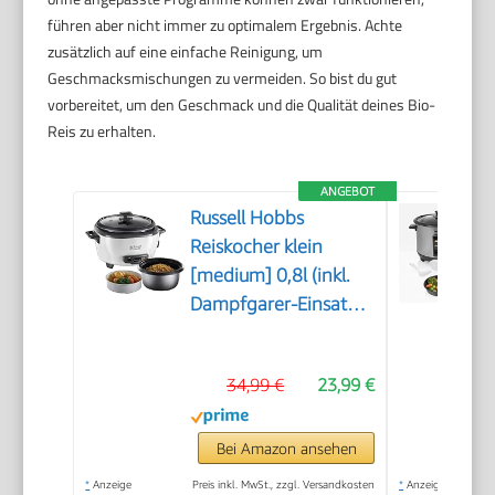
führen aber nicht immer zu optimalem Ergebnis. Achte
zusätzlich auf eine einfache Reinigung, um
Geschmacksmischungen zu vermeiden. So bist du gut
vorbereitet, um den Geschmack und die Qualität deines Bio-
Reis zu erhalten.
ANGEBOT
Russell Hobbs
Reiskocher klein
[medium] 0,8l (inkl.
Dampfgarer-Einsatz,
Warmhaltefunktion,
antihaftbeschichteter
34,99 €
23,99 €
Gartopf, Reislöffel &
Messbecher)
Schongarer für
Bei Amazon ansehen
Gemüse & Fisch
*
Anzeige
Preis inkl. MwSt., zzgl. Versandkosten
*
Anzeige