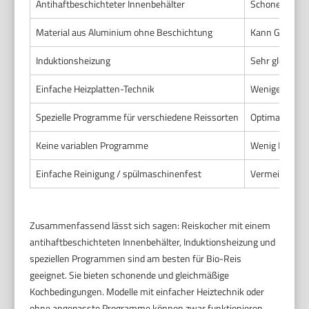
Antihaftbeschichteter Innenbehälter
Schonende Rei
Material aus Aluminium ohne Beschichtung
Kann Geschma
Induktionsheizung
Sehr gleichmä
Einfache Heizplatten-Technik
Weniger gleic
Spezielle Programme für verschiedene Reissorten
Optimale Koc
Keine variablen Programme
Wenig Flexibili
Einfache Reinigung / spülmaschinenfest
Vermeidet Ge
Zusammenfassend lässt sich sagen: Reiskocher mit einem
antihaftbeschichteten Innenbehälter, Induktionsheizung und
speziellen Programmen sind am besten für Bio-Reis
geeignet. Sie bieten schonende und gleichmäßige
Kochbedingungen. Modelle mit einfacher Heiztechnik oder
ohne angepasste Programme können zwar funktionieren,