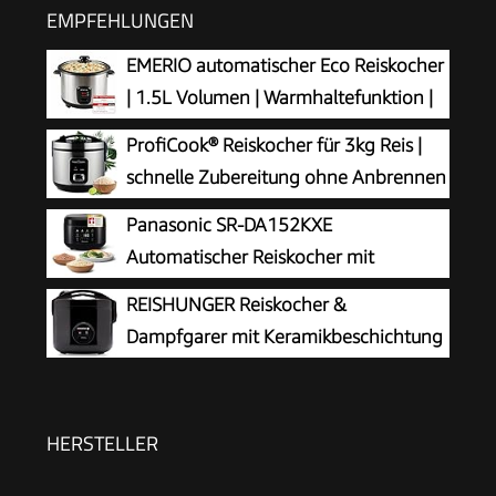
EMPFEHLUNGEN
EMERIO automatischer Eco Reiskocher
| 1.5L Volumen | Warmhaltefunktion |
Auto Off | Antihaftbeschichtung |
ProfiCook® Reiskocher für 3kg Reis |
Glasdeckel | inkl Reislöffel + Messbecher |
schnelle Zubereitung ohne Anbrennen
Schongarer | 500 Watt | Edelstahl | RCE-
| Warmhaltefunktion | inkl. Messbecher
Panasonic SR-DA152KXE
110118.5
& Reislöffel | Rice Cooker mit Antihaft |
Automatischer Reiskocher mit
Reiskocher mit Dampfgarer | PC RK 1285
Dampfgarer, 1,5 Liter, 8 Tassen, Fuzzy-
REISHUNGER Reiskocher &
Logik, Wasserverhältnisanzeige, BPA-frei,
Dampfgarer mit Keramikbeschichtung
Warmhalten, Startverzögerung,
– 1,2L – Schwarz
spülmaschinengeeignete Teile, schwarz
HERSTELLER