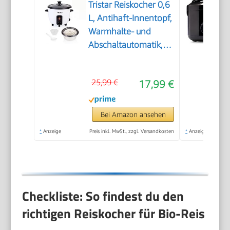
Tristar Reiskocher 0,6
L, Antihaft-Innentopf,
Warmhalte- und
Abschaltautomatik,
Kompaktes Design,
Inklusive Messbecher
25,99 €
17,99 €
und Löffel, 300 W,
RK-6142
Bei Amazon ansehen
*
Anzeige
Preis inkl. MwSt., zzgl. Versandkosten
*
Anzeige
Checkliste: So findest du den
richtigen Reiskocher für Bio-Reis