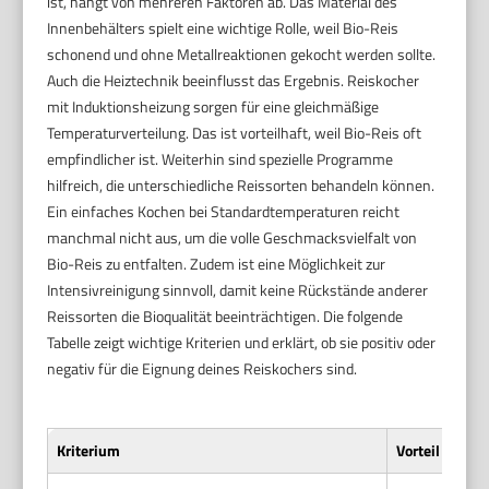
ist, hängt von mehreren Faktoren ab. Das Material des
Innenbehälters spielt eine wichtige Rolle, weil Bio-Reis
schonend und ohne Metallreaktionen gekocht werden sollte.
Auch die Heiztechnik beeinflusst das Ergebnis. Reiskocher
mit Induktionsheizung sorgen für eine gleichmäßige
Temperaturverteilung. Das ist vorteilhaft, weil Bio-Reis oft
empfindlicher ist. Weiterhin sind spezielle Programme
hilfreich, die unterschiedliche Reissorten behandeln können.
Ein einfaches Kochen bei Standardtemperaturen reicht
manchmal nicht aus, um die volle Geschmacksvielfalt von
Bio-Reis zu entfalten. Zudem ist eine Möglichkeit zur
Intensivreinigung sinnvoll, damit keine Rückstände anderer
Reissorten die Bioqualität beeinträchtigen. Die folgende
Tabelle zeigt wichtige Kriterien und erklärt, ob sie positiv oder
negativ für die Eignung deines Reiskochers sind.
Kriterium
Vorteil für Bi