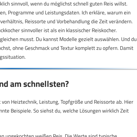
lich sinnvoll, wenn du möglichst schnell guten Reis willst.
en, Programme und Leistungsdaten. Ich erkläre, warum ein
erverhältnis, Reissorte und Vorbehandlung die Zeit verändern.
kkocher sinnvoller ist als ein klassischer Reiskocher.
gleichen musst. Du kannst Modelle gezielt auswählen. Und du
 kochst, ohne Geschmack und Textur komplett zu opfern. Damit
gssituation.
ind am schnellsten?
 von Heiztechnik, Leistung, Topfgröße und Reissorte ab. Hier
nte Beispiele. So siehst du, welche Lösungen wirklich Zeit
ssen ungekochten weißen Reis. Die Werte sind typische