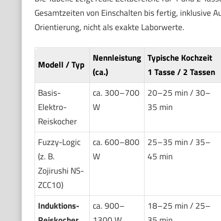
Gesamtzeiten von Einschalten bis fertig, inklusive 
Orientierung, nicht als exakte Laborwerte.
Nennleistung
Typische Kochzeit
Modell / Typ
(ca.)
1 Tasse / 2 Tassen
Basis-
ca. 300–700
20–25 min / 30–
Elektro-
W
35 min
Reiskocher
Fuzzy-Logic
ca. 600–800
25–35 min / 35–
(z. B.
W
45 min
Zojirushi NS-
ZCC10)
Induktions-
ca. 900–
18–25 min / 25–
Reiskocher
1300 W
35 min