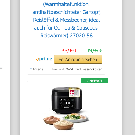
(Warmhaltefunktion,
antihaftbeschichteter Gartopf,
Reislöffel & Messbecher, ideal
auch für Quinoa & Couscous,
Reiswärmer) 27020-56
35,99 €
19,99 €
Bei Amazon ansehen
*
Anzeige
Preis inkl. MwSt., zzgl. Versandkosten
ANGEBOT